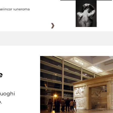
eiincomuneroma
e
 luoghi
.