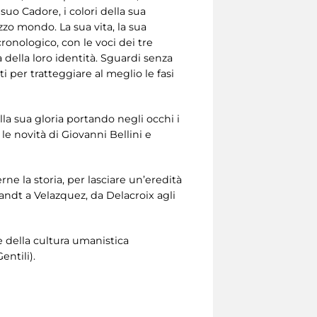
suo Cadore, i colori della sua
zzo mondo. La sua vita, la sua
 cronologico, con le voci dei tre
ca della loro identità. Sguardi senza
i per tratteggiare al meglio le fasi
a sua gloria portando negli occhi i
 le novità di Giovanni Bellini e
e la storia, per lasciare un’eredità
andt a Velazquez, da Delacroix agli
e della cultura umanistica
entili).