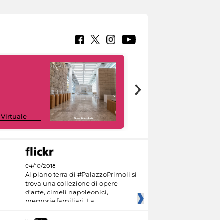
Google Arts &
 Virtuale
Culture
04/10/2018
Al piano terra di #PalazzoPrimoli si
trova una collezione di opere
d’arte, cimeli napoleonici,
memorie familiari. La