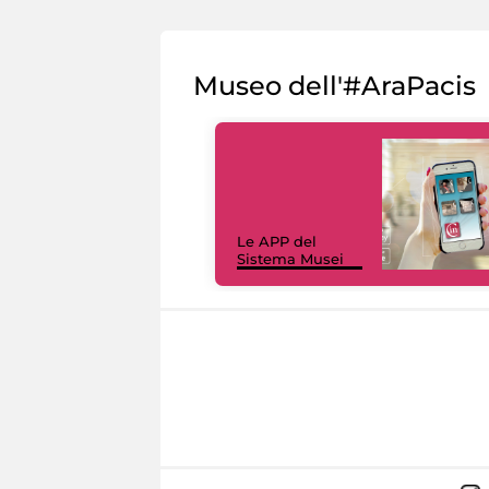
Museo dell'#AraPacis
Le APP del
Sistema Musei