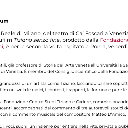
ium
Reale di Milano, del teatro di Ca’ Foscari a Venezia,
cufilm
Tiziano senza fine
, prodotto dalla
Fondazione
ni
, è per la seconda volta ospitato a Roma, venerdì
i, già professore di Storia dell’Arte veneta all’Università la S
i di Venezia. È membro del Consiglio scientifico della Fondazi
a grandezza di un artista come Tiziano, lasciando parlare soprat
ilm ne svela le radici, i contesti, i rapporti, la fortuna e pure l
e la Fondazione Centro Studi Tiziano e Cadore, commissionando 
centi, accompagnati dal commento di tre autorevoli storici del
e con il commento musicale del compositore Matteo D’Amico.
rdi, voci, suoni: un insieme per entrare nella vita, privata e pubb