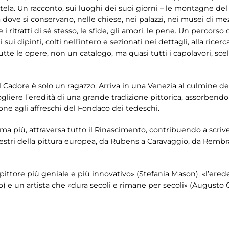
a tela. Un racconto, sui luoghi dei suoi giorni – le montagne del 
à dove si conservano, nelle chiese, nei palazzi, nei musei di me
 i ritratti di sé stesso, le sfide, gli amori, le pene. Un percorso
sui dipinti, colti nell’intero e sezionati nei dettagli, alla ricer
te le opere, non un catalogo, ma quasi tutti i capolavori, scelt
dore è solo un ragazzo. Arriva in una Venezia al culmine dell
cogliere l’eredità di una grande tradizione pittorica, assorbendo
one agli affreschi del Fondaco dei tedeschi.
 più, attraversa tutto il Rinascimento, contribuendo a scrivern
estri della pittura europea, da Rubens a Caravaggio, da Rembr
 pittore più geniale e più innovativo» (Stefania Mason), «l’ered
) e un artista che «dura secoli e rimane per secoli» (Augusto G