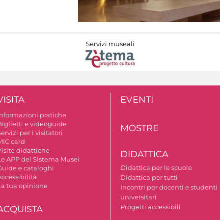
Servizi museali
VISITA
EVENTI
Informazioni pratiche
Biglietti e videoguide
MOSTRE
ervizi per i visitatori
MIC card
isite didattiche
DIDATTICA
Le APP del Sistema Musei
Didattica per le scuole
Guide e cataloghi
ccessibilità
Didattica per tutti
La tua opinione
Incontri per docenti e studenti
universitari
Progetti accessibili
ACQUISTA