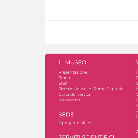
IL MUSEO
Presentazione
Storia
Staff
S
Sistema Musei di Roma Capitale
Carta dei servizi
V
Newsletter
A
SEDE
Il progetto Meier
SERVIZI SCIENTIFICI