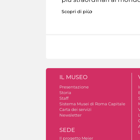
Scopri di più
IL MUSEO
Presentazione
Storia
Staff
S
Sistema Musei di Roma Capitale
Carta dei servizi
V
Newsletter
A
SEDE
Il progetto Meier