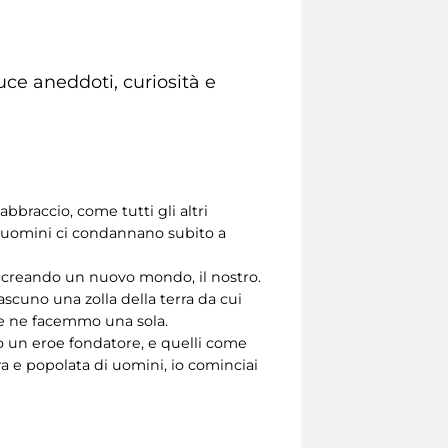
luce aneddoti, curiosità e
bbraccio, come tutti gli altri
i uomini ci condannano subito a
o creando un nuovo mondo, il nostro.
iascuno una zolla della terra da cui
rre ne facemmo una sola.
un eroe fondatore, e quelli come
 e popolata di uomini, io cominciai