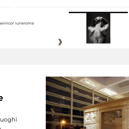
eiincomuneroma
e
 luoghi
.