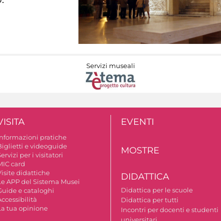
Servizi museali
VISITA
EVENTI
Informazioni pratiche
Biglietti e videoguide
MOSTRE
ervizi per i visitatori
MIC card
isite didattiche
DIDATTICA
Le APP del Sistema Musei
Didattica per le scuole
Guide e cataloghi
ccessibilità
Didattica per tutti
La tua opinione
Incontri per docenti e studenti
universitari