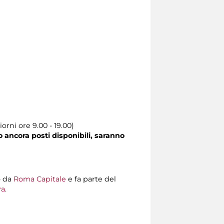
orni ore 9.00 - 19.00)
o ancora posti disponibili, saranno
o da
Roma Capitale
e fa parte del
ra
.