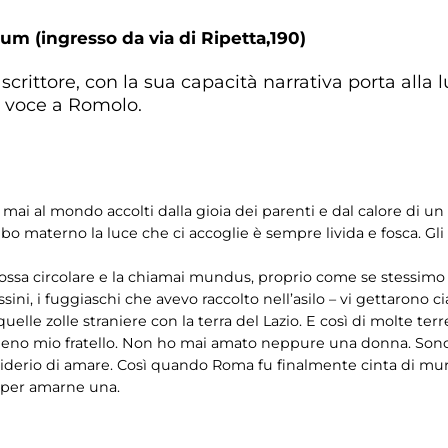
um (ingresso da via di Ripetta,190)
 scrittore, con la sua capacità narrativa porta alla 
 voce a Romolo.
mai al mondo accolti dalla gioia dei parenti e dal calore di un a
 materno la luce che ci accoglie è sempre livida e fosca. Gl
 fossa circolare e la chiamai mundus, proprio come se stessim
assini, i fuggiaschi che avevo raccolto nell’asilo – vi gettarono c
lle zolle straniere con la terra del Lazio. E così di molte te
no mio fratello. Non ho mai amato neppure una donna. Sono 
derio di amare. Così quando Roma fu finalmente cinta di mura
 per amarne una.