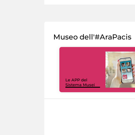
Museo dell'#AraPacis
Le APP del
Sistema Musei