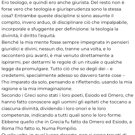
Ero teologo, e quindi ero anche giurista. Del resto non è
forse vero che teologia e giurisprudenza sono la stessa
cosa? Entrambe queste discipline si sono assunte il
compito, invero arduo, di disciplinare ciò che impalpabile,
incorporale e sfuggente per definizione: la teologia la
divinità, il diritto l’equità.
Benché la mia mente fosse sempre impegnata in pensieri
giuridici e divini, nessun dio, tranne una volta, e lo
racconterò più avanti, è mai venuto direttamente a
ispirarmi, per dettarmi le regole di un rituale o qualche
legge da promulgare. Tutto ciò che so degli dei – e
credetemi, specialmente adesso so davvero tante cose –
l’ho imparato da solo, pensando e riflettendo, usando la mia
ragione e la mia immaginazione.
Secondo i Greci sono stati i loro poeti, Esiodo ed Omero, che
hanno fatto conoscere agli uomini gli epiteti che toccano a
ciascuna divinità, dividendo i loro onori e le loro
competenze, indicando a tutti quali sono le loro forme.
Ebbene quello che in Grecia fu fatto da Omero ed Esiodo, a
Roma l’ho fatto io, Numa Pompilio.
Quella volta, in quel luogo deserto, non si erano trovati di