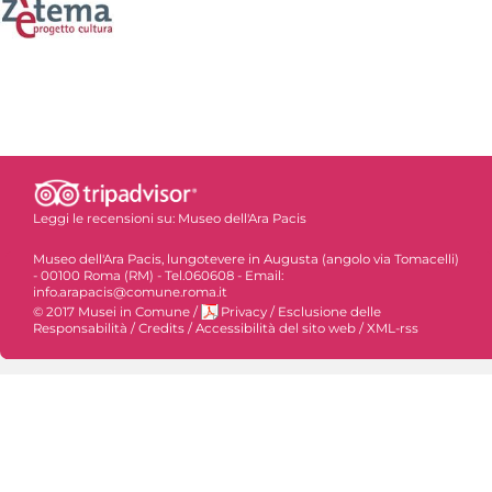
Leggi le recensioni su:
Museo dell'Ara Pacis
Museo dell'Ara Pacis, lungotevere in Augusta (angolo via Tomacelli)
- 00100 Roma (RM) - Tel.060608 - Email:
info.arapacis@comune.roma.it
© 2017 Musei in Comune
/
Privacy
/
Esclusione delle
Responsabilità
/
Credits
/
Accessibilità del sito web
/
XML-rss