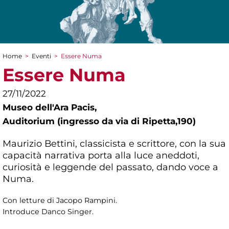
Home
>
Eventi
>
Essere Numa
Tu sei qui
Essere Numa
27/11/2022
Museo dell'Ara Pacis,
Auditorium (ingresso da via di Ripetta,190)
Maurizio Bettini, classicista e scrittore, con la sua
capacità narrativa porta alla luce aneddoti,
curiosità e leggende del passato, dando voce a
Numa.
Con letture di Jacopo Rampini.
Introduce Danco Singer.