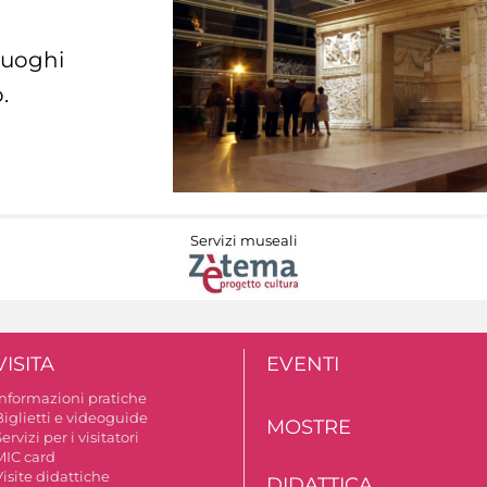
 luoghi
.
Servizi museali
VISITA
EVENTI
Informazioni pratiche
Biglietti e videoguide
MOSTRE
ervizi per i visitatori
MIC card
isite didattiche
DIDATTICA