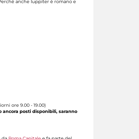
. Perché anche Iuppiter è romano e
orni ore 9.00 - 19.00)
o ancora posti disponibili, saranno
o da
Roma Capitale
e fa parte del