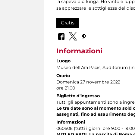
la sapeva più lunga. Ho vinto e Iupp
sa apprezzare le sottigliezze del dis
Gratis
Informazioni
Luogo
Museo dell'Ara Pacis
, Auditorium (in
Orario
Domenica 27 novembre 2022
ore 21.00
Biglietto d'ingresso
Tutti gli appuntamenti sono a ingress
Le tre date sono al momento sold out
assegnati, fino ad esaurimento degli
Informazioni
060608 (tutti i giorni ore 9.00 - 19.00
MITI ED EROI. La nascita di Roma
è