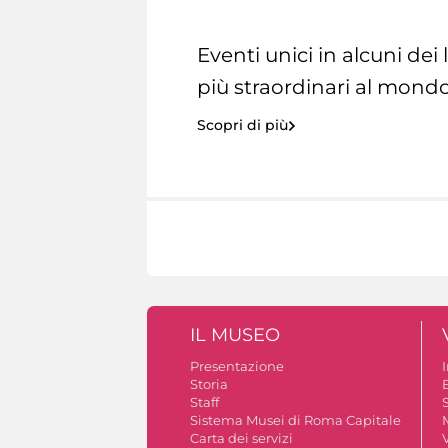
Eventi unici in alcuni dei
più straordinari al mondo
Scopri di più
IL MUSEO
Presentazione
Storia
Staff
S
Sistema Musei di Roma Capitale
Carta dei servizi
V