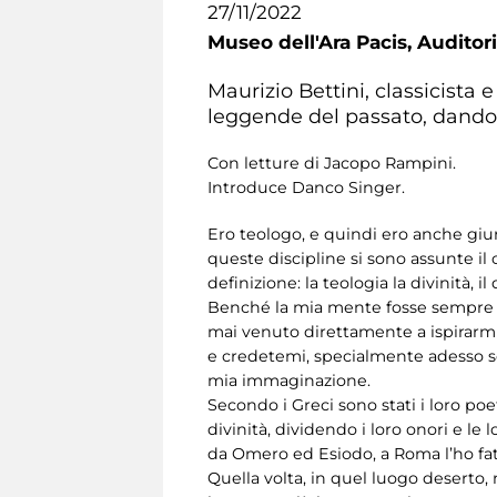
27/11/2022
Museo dell'Ara Pacis,
Auditori
Maurizio Bettini, classicista e
leggende del passato, dand
Con letture di Jacopo Rampini.
Introduce Danco Singer.
Ero teologo, e quindi ero anche giu
queste discipline si sono assunte il
definizione: la teologia la divinità, il 
Benché la mia mente fosse sempre imp
mai venuto direttamente a ispirarmi,
e credetemi, specialmente adesso so
mia immaginazione.
Secondo i Greci sono stati i loro po
divinità, dividendo i loro onori e le
da Omero ed Esiodo, a Roma l’ho fa
Quella volta, in quel luogo deserto, 