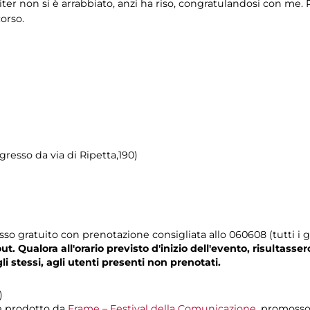
iter non si è arrabbiato, anzi ha riso, congratulandosi con me
corso.
gresso da via di Ripetta,190)
o gratuito con prenotazione consigliata allo 060608 (tutti i gi
. Qualora all'orario previsto d'inizio dell'evento, risultasser
 stessi, agli utenti presenti non prenotati.
)
 prodotto da
Frame – Festival della Comunicazione
, promoss