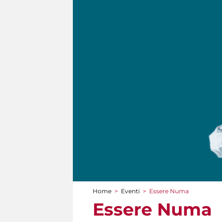
Home
>
Eventi
>
Essere Numa
Tu sei qui
Essere Numa