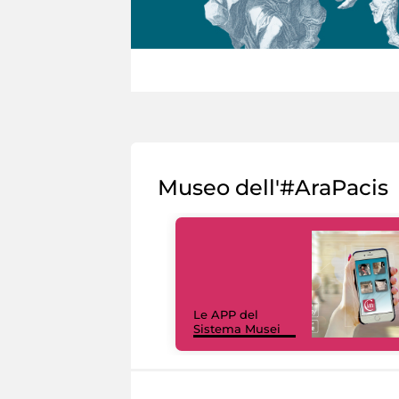
Museo dell'#AraPacis
Le APP del
Sistema Musei