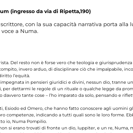
um (ingresso da via di Ripetta,190)
 scrittore, con la sua capacità narrativa porta alla 
o voce a Numa.
rista. Del resto non è forse vero che teologia e giurisprudenz
 compito, invero arduo, di disciplinare ciò che impalpabile, in
diritto l’equità.
egnata in pensieri giuridici e divini, nessun dio, tranne una 
 per dettarmi le regole di un rituale o qualche legge da promu
 davvero tante cose – l’ho imparato da solo, pensando e riflet
eti, Esiodo ed Omero, che hanno fatto conoscere agli uomini gl
 loro competenze, indicando a tutti quali sono le loro forme. E
tto io, Numa Pompilio.
non si erano trovati di fronte un dio, Iuppiter, e un re, Numa,