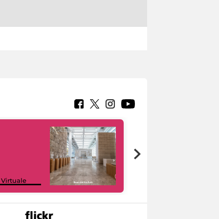
Google Arts &
 Virtuale
Culture