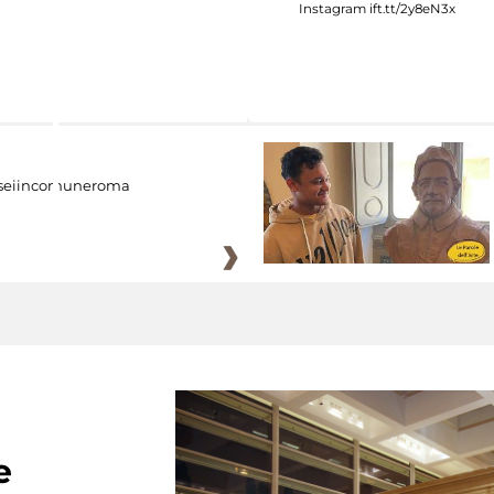
eiincomuneroma
e