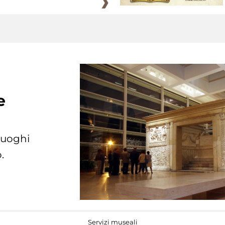
e
 luoghi
.
Servizi museali