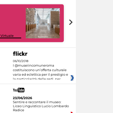
Google Arts &
 Virtuale
Culture
06/10/2018
I @museiincomuneroma
costituiscono un’offerta culturale
varia ed eclettica per il prestigio e
la particolarità delle sedi, per
23/06/2026
Sentire e raccontare il museo:
Liceo Linguistico Lucio Lombardo
Radice