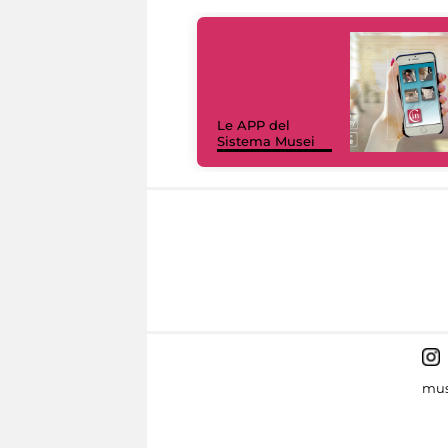
Le APP del
Sistema Musei
mus