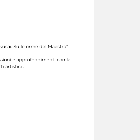
okusai. Sulle orme del Maestro"
lessioni e approfondimenti con la
 artistici .