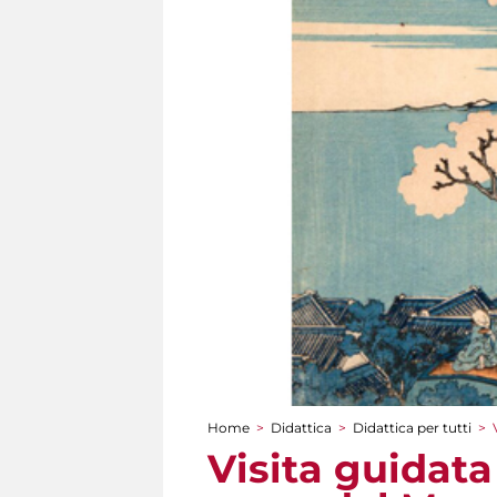
Home
>
Didattica
>
Didattica per tutti
>
Tu sei qui
Visita guidata