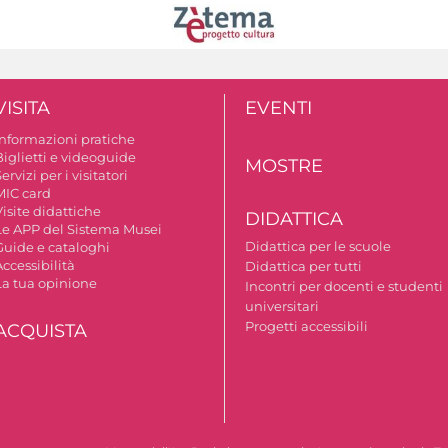
VISITA
EVENTI
Informazioni pratiche
Biglietti e videoguide
MOSTRE
ervizi per i visitatori
MIC card
isite didattiche
DIDATTICA
Le APP del Sistema Musei
Didattica per le scuole
Guide e cataloghi
ccessibilità
Didattica per tutti
La tua opinione
Incontri per docenti e studenti
universitari
Progetti accessibili
ACQUISTA