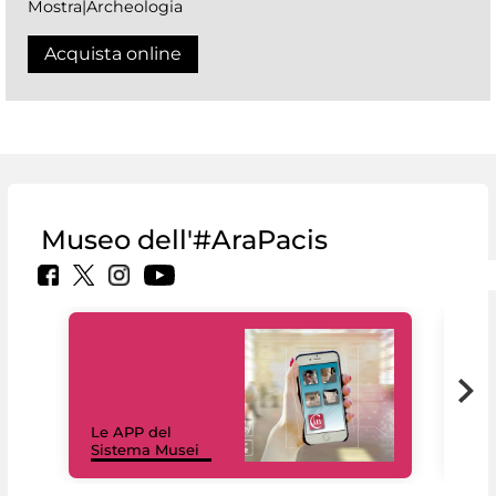
Mostra|Archeologia
Acquista online
Museo dell'#AraPacis
Il 
Le APP del
Mus
Sistema Musei
net