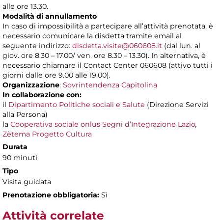
alle ore 13.30.
Modalità di annullamento
In caso di impossibilità a partecipare all’attività prenotata, è
necessario comunicare la disdetta tramite email al
seguente indirizzo:
disdetta.visite@060608.it
(dal lun. al
giov. ore 8.30 – 17.00/ ven. ore 8.30 – 13.30). In alternativa, è
necessario chiamare il Contact Center 060608 (attivo tutti i
giorni dalle ore 9.00 alle 19.00).
Organizzazione
:
Sovrintendenza Capitolina
In collaborazione con:
il
Dipartimento Politiche sociali e Salute
(Direzione Servizi
alla Persona)
la
Cooperativa sociale onlus Segni d’Integrazione Lazio
,
Zètema Progetto Cultura
Durata
90 minuti
Tipo
Visita guidata
Prenotazione obbligatoria:
Sì
Attività correlate