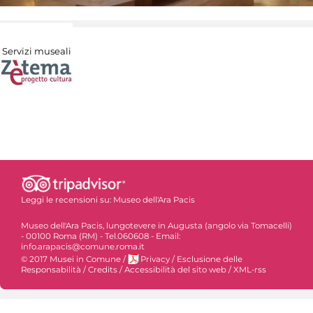
Servizi museali
Leggi le recensioni su:
Museo dell'Ara Pacis
Museo dell'Ara Pacis, lungotevere in Augusta (angolo via Tomacelli)
- 00100 Roma (RM) - Tel.060608 - Email:
info.arapacis@comune.roma.it
© 2017 Musei in Comune
/
Privacy
/
Esclusione delle
Responsabilità
/
Credits
/
Accessibilità del sito web
/
XML-rss