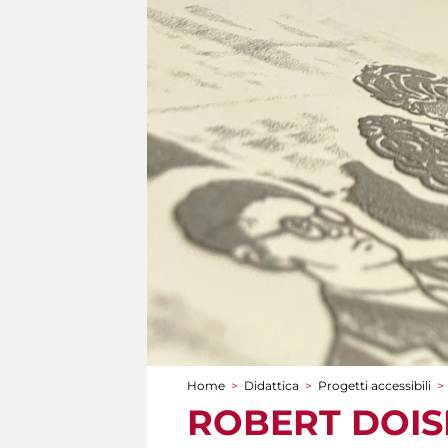
Home
>
Didattica
>
Progetti accessibili
>
Tu sei qui
ROBERT DOISNE