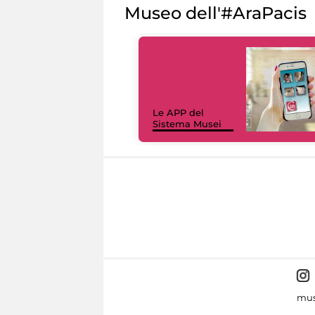
Museo dell'#AraPacis
Le APP del
Sistema Musei
mus