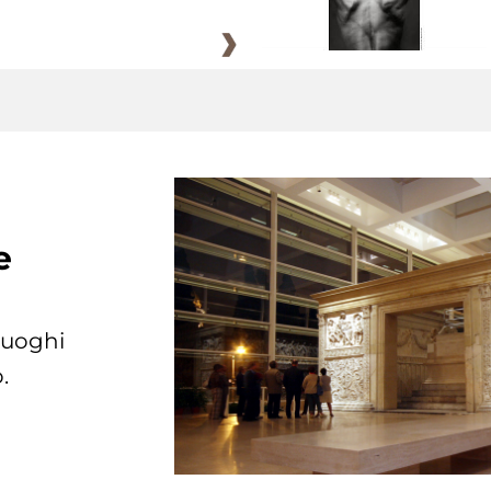
e
 luoghi
.