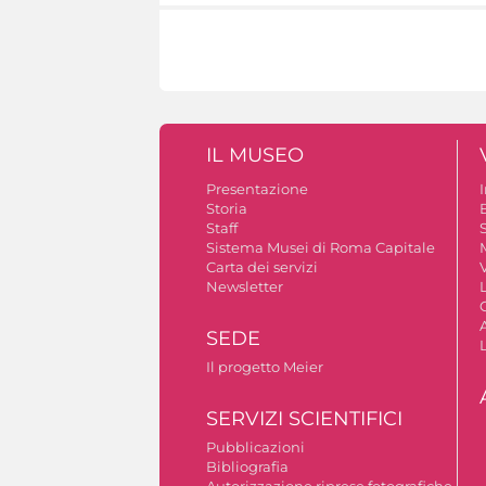
IL MUSEO
Presentazione
Storia
Staff
S
Sistema Musei di Roma Capitale
Carta dei servizi
V
Newsletter
A
SEDE
Il progetto Meier
SERVIZI SCIENTIFICI
Pubblicazioni
Bibliografia
Autorizzazione riprese fotografiche