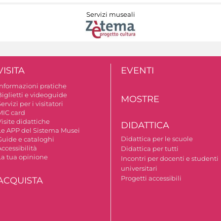
Servizi museali
VISITA
EVENTI
Informazioni pratiche
Biglietti e videoguide
MOSTRE
ervizi per i visitatori
MIC card
isite didattiche
DIDATTICA
Le APP del Sistema Musei
Didattica per le scuole
Guide e cataloghi
ccessibilità
Didattica per tutti
La tua opinione
Incontri per docenti e studenti
universitari
Progetti accessibili
ACQUISTA