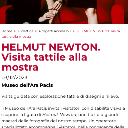
Home
>
Didattica
>
Progetti accessibili
>
HELMUT NEWTON. Visita
Tu sei qui
tattile alla mostra
HELMUT NEWTON.
Visita tattile alla
mostra
03/12/2023
Museo dell'Ara Pacis
Visita guidata con esplorazione tattile di disegni a rilievo.
Il Museo dell’Ara Pacis invita i visitatori con disabilità visiva a
scoprire la figura di
Helmut Newton
, uno tra i più grandi
maestri della fotografia del nostro tempo. Un operatore
specializzato accompagna i visitatori nella conoscenza della