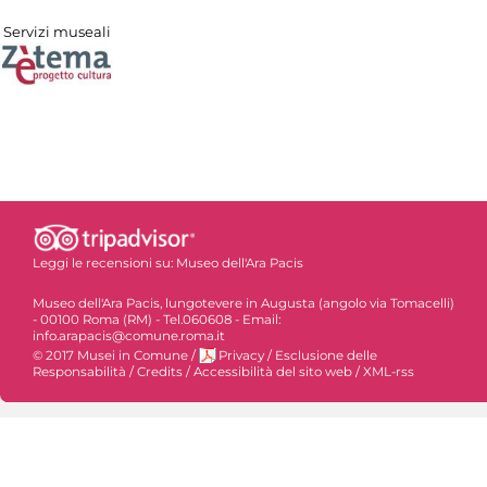
Servizi museali
Leggi le recensioni su:
Museo dell'Ara Pacis
Museo dell'Ara Pacis, lungotevere in Augusta (angolo via Tomacelli)
- 00100 Roma (RM) - Tel.060608 - Email:
info.arapacis@comune.roma.it
© 2017 Musei in Comune
/
Privacy
/
Esclusione delle
Responsabilità
/
Credits
/
Accessibilità del sito web
/
XML-rss