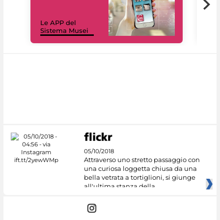
Il 
Le APP del
Mus
Sistema Musei
net
05/10/2018
Attraverso uno stretto passaggio con
una curiosa loggetta chiusa da una
bella vetrata a tortiglioni, si giunge
all'ultima stanza della