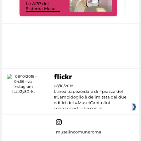
Le APP del
Mus
Sistema Musei
net
08/10/2018
L'area trapezoidale di #piazza del
#Campidoglio è delimitata dai due
edifici dei #MuseiCapitolini
contrapposti, che con le
museiincomuneroma