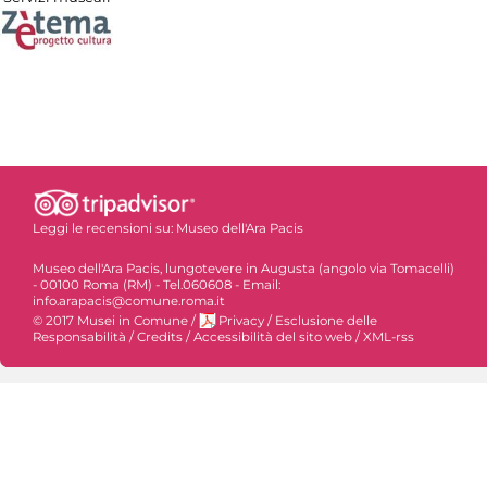
Leggi le recensioni su:
Museo dell'Ara Pacis
Museo dell'Ara Pacis, lungotevere in Augusta (angolo via Tomacelli)
- 00100 Roma (RM) - Tel.060608 - Email:
info.arapacis@comune.roma.it
© 2017 Musei in Comune
/
Privacy
/
Esclusione delle
Responsabilità
/
Credits
/
Accessibilità del sito web
/
XML-rss