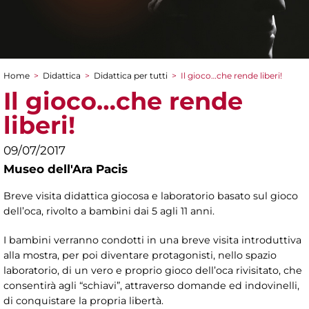
Home
>
Didattica
>
Didattica per tutti
>
Il gioco…che rende liberi!
Tu sei qui
Il gioco…che rende
liberi!
09/07/2017
Museo dell'Ara Pacis
Breve visita didattica giocosa e laboratorio basato sul gioco
dell’oca, rivolto a bambini dai 5 agli 11 anni.
I bambini verranno condotti in una breve visita introduttiva
alla mostra, per poi diventare protagonisti, nello spazio
laboratorio, di un vero e proprio gioco dell’oca rivisitato, che
consentirà agli “schiavi”, attraverso domande ed indovinelli,
di conquistare la propria libertà.