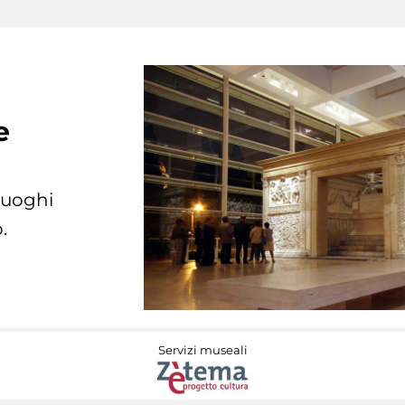
e
 luoghi
.
Servizi museali