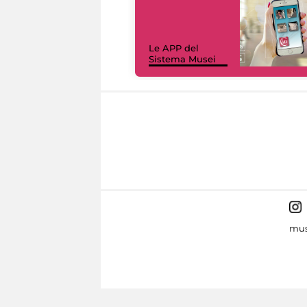
Le APP del
Sistema Musei
mus