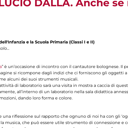
"LUCIO DALLA. Anche se 
ell'Infanzia e la Scuola Primaria (Classi I e II)
lo...
a
” è un’occasione di incontro con il cantautore bolognese. Il 
magine si ricompone dagli indizi che ci forniscono gli oggetti a
e alcuni dei suoi strumenti musicali.
ttività di laboratorio sarà una visita in mostra a caccia di quest
ente, all’interno di un laboratorio nella sala didattica anness
mozioni, dando loro forma e colore.
re una riflessione sul rapporto che ognuno di noi ha con gli ‘ogg
so la musica, che può essere utile strumento di connessione e