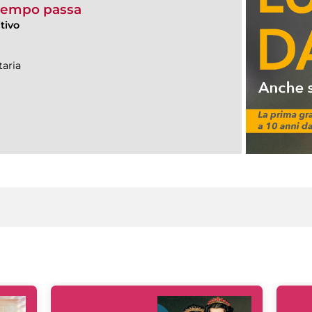
 tempo passa
tivo
aria