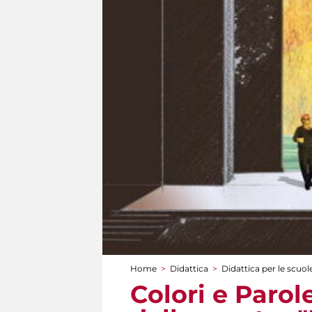
Home
>
Didattica
>
Didattica per le scuol
Tu sei qui
Colori e Parol