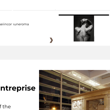
eiincomuneroma
ntreprise
f the