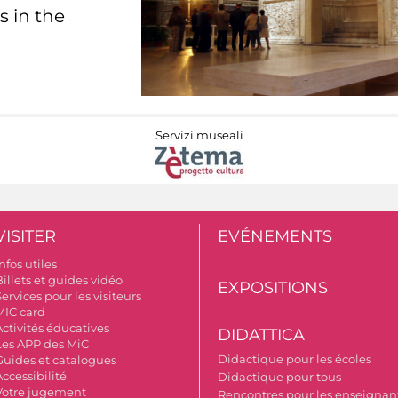
s in the
Servizi museali
VISITER
EVÉNEMENTS
nfos utiles
illets et guides vidéo
EXPOSITIONS
ervices pour les visiteurs
MIC card
Activités éducatives
DIDATTICA
Les APP des MiC
Didactique pour les écoles
Guides et catalogues
ccessibilité
Didactique pour tous
Votre jugement
Rencontres pour les enseignant