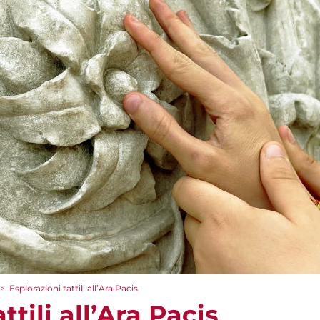
>
Esplorazioni tattili all’Ara Pacis
ttili all’Ara Pacis