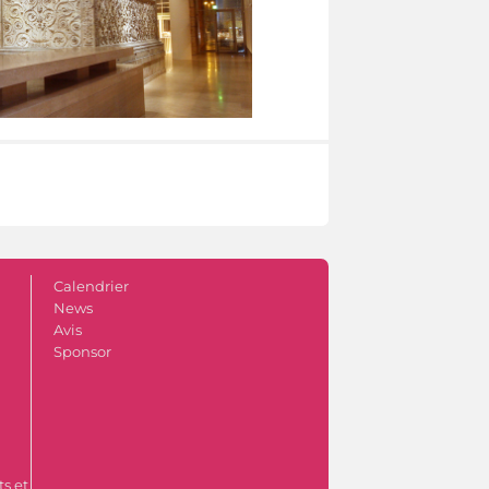
Calendrier
News
Avis
Sponsor
s et