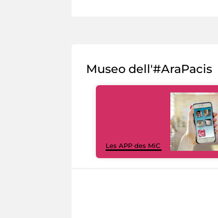
Museo dell'#AraPacis
Les APP des MiC