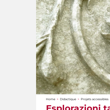
Home
>
Didactique
>
Projets accessibles
You are here
Esplorazioni ta