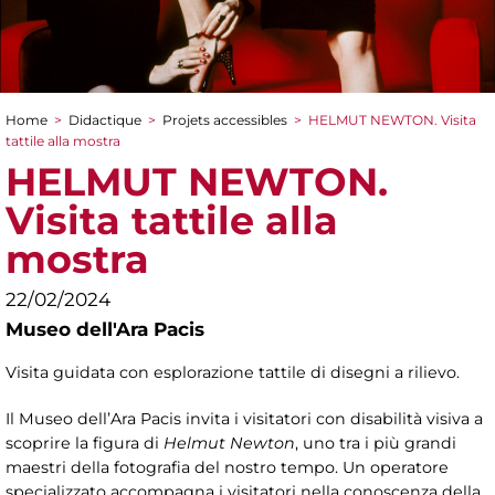
Home
>
Didactique
>
Projets accessibles
>
HELMUT NEWTON. Visita
You are here
tattile alla mostra
HELMUT NEWTON.
Visita tattile alla
mostra
22/02/2024
Museo dell'Ara Pacis
Visita guidata con esplorazione tattile di disegni a rilievo.
Il Museo dell’Ara Pacis invita i visitatori con disabilità visiva a
scoprire la figura di
Helmut Newton
, uno tra i più grandi
maestri della fotografia del nostro tempo. Un operatore
specializzato accompagna i visitatori nella conoscenza della