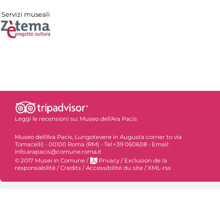
Servizi museali
Leggi le recensioni su:
Museo dell'Ara Pacis
Museo dell'Ara Pacis, Lungotevere in Augusta corner to via
Tomacelli) - 00100 Roma (RM) - Tel.+39 060608 - Email:
info.arapacis@comune.roma.it
© 2017 Musei in Comune
/
Privacy
/
Exclusion de la
responsabilité
/
Credits
/
Accessibilité du site
/
XML-rss