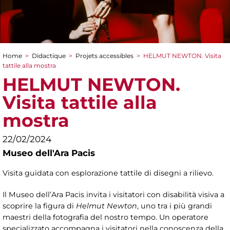
Home
>
Didactique
>
Projets accessibles
>
HELMUT NEWTON. Visita
You are here
tattile alla mostra
HELMUT NEWTON.
Visita tattile alla
mostra
22/02/2024
Museo dell'Ara Pacis
Visita guidata con esplorazione tattile di disegni a rilievo.
Il Museo dell’Ara Pacis invita i visitatori con disabilità visiva a
scoprire la figura di
Helmut Newton
, uno tra i più grandi
maestri della fotografia del nostro tempo. Un operatore
specializzato accompagna i visitatori nella conoscenza della