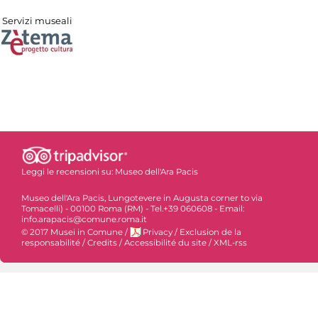
Servizi museali
Leggi le recensioni su:
Museo dell'Ara Pacis
Museo dell'Ara Pacis, Lungotevere in Augusta corner to via
Tomacelli) - 00100 Roma (RM) - Tel.+39 060608 - Email:
info.arapacis@comune.roma.it
© 2017 Musei in Comune
/
Privacy
/
Exclusion de la
responsabilité
/
Credits
/
Accessibilité du site
/
XML-rss