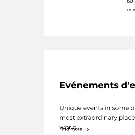
mus
Evénements d'e
Unique events in some o
most extraordinary place
world.
Find more