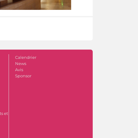
Calendrier
News
Avis
Sponsor
s et