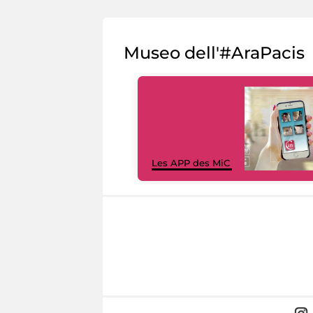
Museo dell'#AraPacis
Les APP des MiC