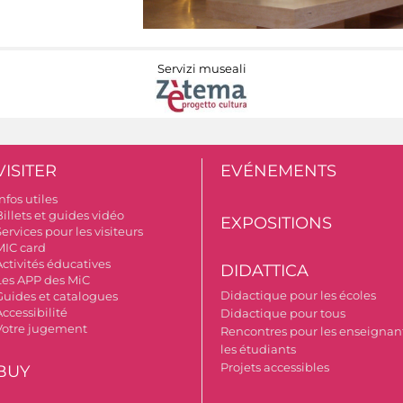
Servizi museali
VISITER
EVÉNEMENTS
nfos utiles
illets et guides vidéo
EXPOSITIONS
ervices pour les visiteurs
MIC card
Activités éducatives
DIDATTICA
Les APP des MiC
Didactique pour les écoles
Guides et catalogues
ccessibilité
Didactique pour tous
Votre jugement
Rencontres pour les enseignant
les étudiants
Projets accessibles
BUY