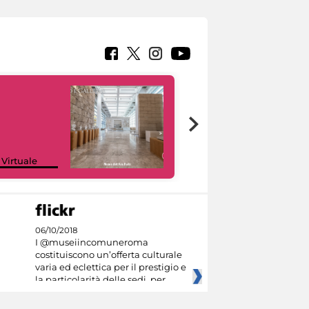
Google Arts &
 Virtuale
Culture
06/10/2018
I @museiincomuneroma
costituiscono un’offerta culturale
varia ed eclettica per il prestigio e
la particolarità delle sedi, per