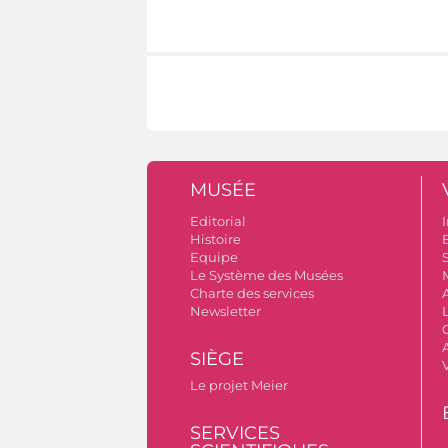
MUSÉE
Editorial
I
Histoire
B
Equipe
S
Le Système des Musées
Charte des services
Newsletter
A
SIÈGE
Le projet Meier
SERVICES