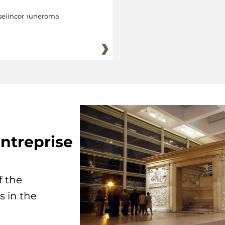
eiincomuneroma
ntreprise
f the
s in the