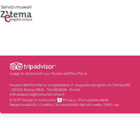
Servizi museali
Leggi le recensioni su:
Museo dell'Ara Pacis
Museo dell'Ara Pacis, lungotevere in Augusta (angolo via Tomacelli)
- 00100 Roma (RM) - Tel.060608 - Email:
info.arapacis@comune.roma.it
© 2017 Musei in Comune
/
Privacy
/
Esclusione delle
Responsabilità
/
Credits
/
Accessibilità del sito web
/
XML-rss