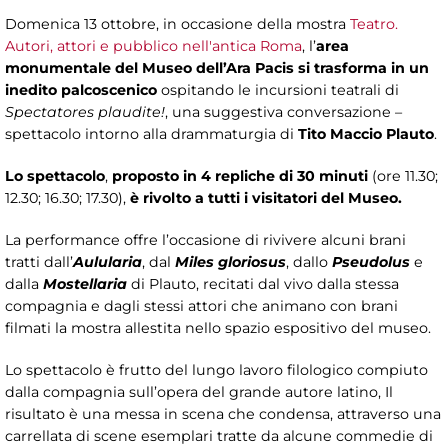
Domenica 13 ottobre, in occasione della mostra
Teatro.
Autori, attori e pubblico nell'antica Roma
, l’
area
monumentale del Museo dell’Ara Pacis si trasforma in un
inedito palcoscenico
ospitando le incursioni teatrali di
Spectatores plaudite!
, una suggestiva conversazione –
spettacolo intorno alla drammaturgia di
Tito Maccio Plauto
.
Lo spettacolo
,
proposto in 4 repliche di 30 minuti
(ore 11.30;
12.30; 16.30; 17.30),
è rivolto a tutti i visitatori del Museo.
La performance offre l’occasione di rivivere alcuni brani
tratti dall’
Aulularia
, dal
Miles gloriosus
, dallo
Pseudolus
e
dalla
Mostellaria
di Plauto, recitati dal vivo dalla stessa
compagnia e dagli stessi attori che animano con brani
filmati la mostra allestita nello spazio espositivo del museo.
Lo spettacolo è frutto del lungo lavoro filologico compiuto
dalla compagnia sull’opera del grande autore latino, Il
risultato è una messa in scena che condensa, attraverso una
carrellata di scene esemplari tratte da alcune commedie di