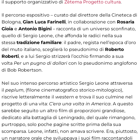
il supporto organizzativo di
Zètema Progetto cultura
.
Il percorso espositivo – curato dal direttore della Cineteca di
Bologna,
Gian Luca Farinelli
, in collaborazione con
Rosaria
Gioia
e
Antonio Bigini
– racconta di un universo sconfinato,
quello di Sergio Leone, che affonda le radici nella sua
stessa
tradizione familiare
: il padre, regista nell’epoca d’oro
del muto italiano, sceglierà lo pseudonimo di
Roberto
Roberti
, e a lui Sergio strizzerà l’occhio firmando a sua
volta
Per un pugno di dollari
con lo pseudonimo anglofono
di Bob Robertson.
Nel suo intenso percorso artistico Sergio Leone attraversa
il
peplum
, (filone cinematografico storico-mitologico),
riscrive letteralmente il
western
e trova il suo culmine nel
progetto di una vita:
C’era una volta in America
. A questo
sarebbe seguito un altro film di proporzioni grandiose,
dedicato alla battaglia di Leningrado, del quale rimangono,
purtroppo, solo poche pagine scritte prima della sua
scomparsa. Leone, infatti, non amava scrivere. Era, piuttosto,
un narratore orale che sviluppava i suoi film raccontandoli