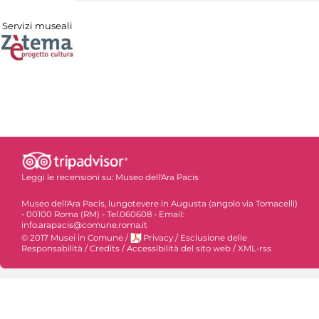
Servizi museali
Leggi le recensioni su:
Museo dell'Ara Pacis
Museo dell'Ara Pacis, lungotevere in Augusta (angolo via Tomacelli)
- 00100 Roma (RM) - Tel.060608 - Email:
info.arapacis@comune.roma.it
© 2017 Musei in Comune
/
Privacy
/
Esclusione delle
Responsabilità
/
Credits
/
Accessibilità del sito web
/
XML-rss