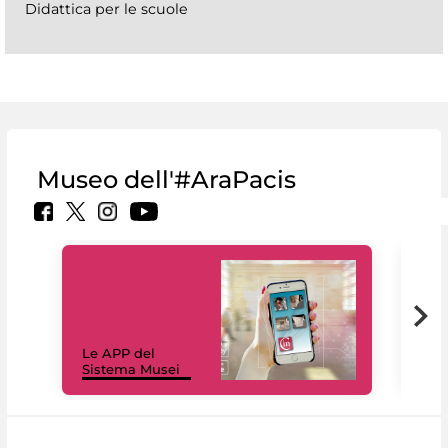
Didattica per le scuole
Museo dell'#AraPacis
Il 
Le APP del
Mus
Sistema Musei
net