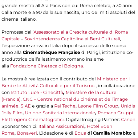
grande mostra all’Ara Pacis con cui Roma celebra, a 30 anni
dalla morte e a 90 dalla sua nascita, uno dei miti assoluti del
cinema italiano.
Promossa dall’
Assessorato alla Crescita culturale di Roma
Capitale
–
Sovrintendenza Capitolina ai Beni Culturali
,
l’esposizione arriva in Italia dopo il successo dello scorso
anno alla
Cinémathèque Française
di Parigi, istituzione co-
produttrice dell’allestimento romano insieme
alla
Fondazione Cineteca di Bologna
.
La mostra è realizzata con il contributo del
Ministero per i
Beni e le Attività Culturali e per il Turismo
, in collaborazione
con
Istituto Luce - Cinecittà
,
Ministère de la culture
(Francia)
,
CNC – Centre national du cinéma et de l’image
animée
,
SIAE
e grazie a
Rai Teche
,
Leone Film Group
,
Unidis
Jolly Film
,
Unione Sanitaria Internazionale
,
Romana Gruppi
Elettrogeni Cinematografici
. Digital Imaging Partner:
Canon
.
Sponsor tecnici:
Italiana Assicurazioni
,
Hotel Eden
Roma
,
Bonaveri
. L’ideazione è di
Equa
di Camilla Morabito
e