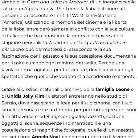
simbolo, in
C’era una volta in America
, di un inequivocabile
salto in un’epoca nuova. Per Leone la fiaba è il cinema. Il
desiderio di raccontare i miti (il West, la Rivoluzione,
l’America) utilizzando la memoria del cinema e la libertà
della fiaba, entra però sempre in conflitto con la sua cultura
di italiano che ha conosciuto la guerra e attraversato la
stagione neorealista. A partire da
Per qualche dollaro in
più
Leone può permettersi di assecondare la sua
fascinazione per il passato e la sua ossessione documentaria
per il mito curando ogni minimo dettaglio. Perché una
favola cinematografica, per funzionare, deve convincere gli
spettatori che quello che vedono stia accadendo realmente.
Grazie ai preziosi materiali d’archivio della
famiglia Leone
e
di
Unidis Jolly Film
i visitatori entreranno nello studio di
Sergio, dove nascevano le idee per il suo cinema, con i suoi
cimeli personali e la sua libreria, per poi immergersi nei suoi
film attraverso modellini, scenografie, bozzetti, costumi,
oggetti di scena, sequenze indimenticabili e una
costellazione di magnifiche fotografie, quelle di un maestro
del set come
Angelo Novi
, che ha seguito tutto il lavoro di