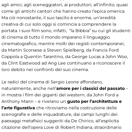
agli amici, agli sceneggiatori, ai produttori, all’infinito, quasi
come gli antichi cantori che hanno creato l’epica omerica.
Ma ciò nonostante, il suo lascito è enorme, un’eredità
creativa di cui solo oggi si comincia a comprendere la
portata. I suoi film sono, infatti, “la Bibbia” su cui gli studenti
di cinema di tutto il mondo imparano il linguaggio
cinematografico, mentre molti dei registi contemporanei,
da Martin Scorsese a Steven Spielberg, da Francis Ford
Coppola a Quentin Tarantino, da George Lucas a John Woo,
da Clint Eastwood ad Ang Lee continuano a riconoscere il
loro debito nei confronti del suo cinema.
Le radici del cinema di Sergio Leone affondano,
naturalmente, anche nell’
amore per i classici del passato
–
in mostra i film dei giganti del western, da John Ford a
Anthony Mann – e rivelano un
gusto per l’architettura e
l’arte figurativa
che ritroviamo nella costruzione delle
scenografie e delle inquadrature, dai campi lunghi dei
paesaggi metafisici suggeriti da De Chirico, all’esplicita
citazione dell’opera
Love
di Robert Indiana, straordinario