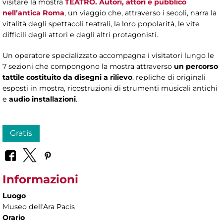
visitare la mostra
TEATRO. Autori, attori e pubblico
nell’antica Roma
, un viaggio che, attraverso i secoli, narra la
vitalità degli spettacoli teatrali, la loro popolarità, le vite
difficili degli attori e degli altri protagonisti.
Un operatore specializzato accompagna i visitatori lungo le
7 sezioni che compongono la mostra attraverso
un percorso
tattile costituito da disegni a rilievo
, repliche di originali
esposti in mostra, ricostruzioni di strumenti musicali antichi
e
audio installazioni
.
Gratis
Informazioni
Luogo
Museo dell'Ara Pacis
Orario