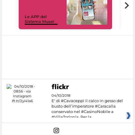
Il 
Le APP del
Mus
Sistema Musei
net
04/10/2018
E' di #Cavaceppi il calco in gesso del
busto dell’imperatore #Caracalla
conservato nel #CasinoNobile a
#VillaTorlonia. Per la