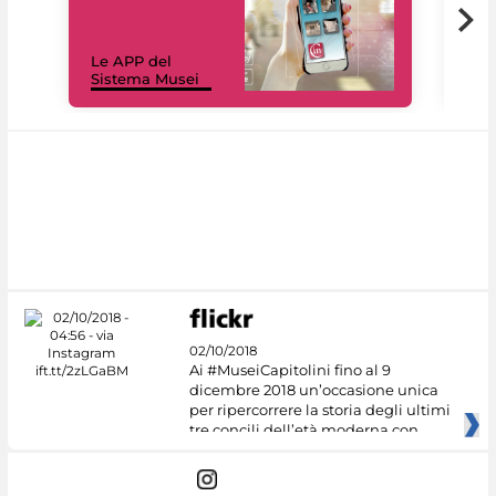
Il 
Le APP del
Mus
Sistema Musei
net
02/10/2018
Ai #MuseiCapitolini fino al 9
dicembre 2018 un’occasione unica
per ripercorrere la storia degli ultimi
tre concili dell’età moderna con