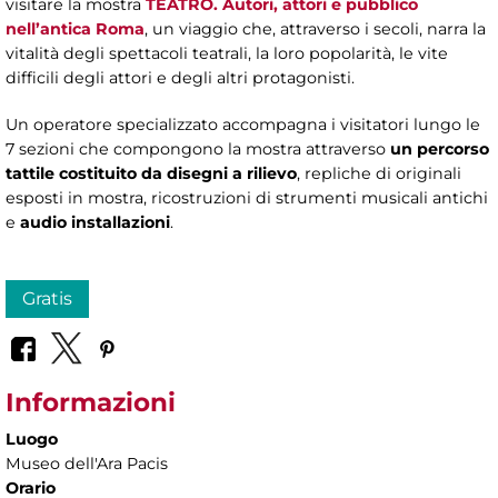
visitare la mostra
TEATRO. Autori, attori e pubblico
nell’antica Roma
, un viaggio che, attraverso i secoli, narra la
vitalità degli spettacoli teatrali, la loro popolarità, le vite
difficili degli attori e degli altri protagonisti.
Un operatore specializzato accompagna i visitatori lungo le
7 sezioni che compongono la mostra attraverso
un percorso
tattile costituito da disegni a rilievo
, repliche di originali
esposti in mostra, ricostruzioni di strumenti musicali antichi
e
audio installazioni
.
Gratis
Informazioni
Luogo
Museo dell'Ara Pacis
Orario