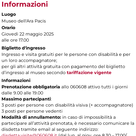
Informazioni
Luogo
Museo dell'Ara Pacis
Orario
Giovedì 22 maggio 2025
alle ore 17.00
Biglietto d'ingresso
Ingresso e visita gratuiti per le persone con disabilità e per
un loro accompagnatore;
per gli altri attività gratuita con pagamento del biglietto
d’ingresso al museo secondo
tariffazione vigente
Informazioni
Prenotazione obbligatoria
allo 060608 attivo tutti i giorni
dalle 9.00 alle 19.00
Massimo partecipanti
:
3 posti per persone con disabilità visiva (+ accompagnatore)
3 posti per persone vedenti
Modalità di annullamento:
in caso di impossibilità a
partecipare all’attività prenotata, è necessario comunicare la
disdetta tramite email al seguente indirizzo:
disdetta.visite@060608.it
(dal lun. al giov. ore 8.30 – 17.00/