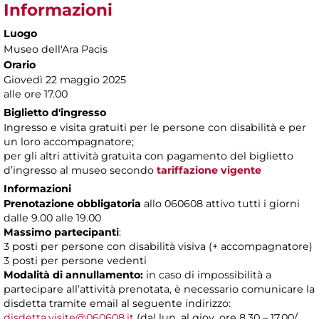
Informazioni
Luogo
Museo dell'Ara Pacis
Orario
Giovedì 22 maggio 2025
alle ore 17.00
Biglietto d'ingresso
Ingresso e visita gratuiti per le persone con disabilità e per
un loro accompagnatore;
per gli altri attività gratuita con pagamento del biglietto
d’ingresso al museo secondo
tariffazione vigente
Informazioni
Prenotazione obbligatoria
allo 060608 attivo tutti i giorni
dalle 9.00 alle 19.00
Massimo partecipanti
:
3 posti per persone con disabilità visiva (+ accompagnatore)
3 posti per persone vedenti
Modalità di annullamento:
in caso di impossibilità a
partecipare all’attività prenotata, è necessario comunicare la
disdetta tramite email al seguente indirizzo:
disdetta.visite@060608.it
(dal lun. al giov. ore 8.30 – 17.00/