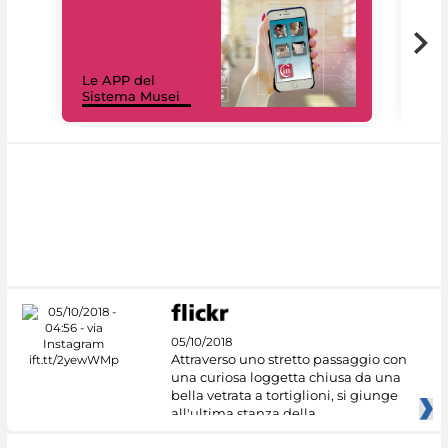
Il 
Le APP del
Mus
Sistema Musei
net
05/10/2018
Attraverso uno stretto passaggio con
una curiosa loggetta chiusa da una
bella vetrata a tortiglioni, si giunge
all'ultima stanza della