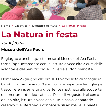
Home
>
Didattica
>
Didattica per tutti
>
La Natura in festa
Tu sei qui
La Natura in festa
23/06/2024
Museo dell'Ara Pacis
È giugno e anche questo mese al Museo dell’Ara Pacis
torna l’appuntamento con le letture a voce alta a cura delle
volontarie del Servizio civile Universale. Non mancate!.
Domenica 23 giugno alle ore 11.00 siamo liete di accogliere
bambini e bambine (5-10 anni) con le rispettive famiglie per
trascorrere insieme una divertente mattinata alla scoperta
del monumento dedicato alla Pace di Augusto. Nel corso
della visita, letture a voce alta e un piccolo laboratorio
creativo ci aiuteranno a conoscere gli animali e le piante