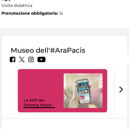
Visita didattica
Prenotazione obbligatoria:
Sì
Museo dell'#AraPacis
Il 
Le APP del
Mus
Sistema Musei
net