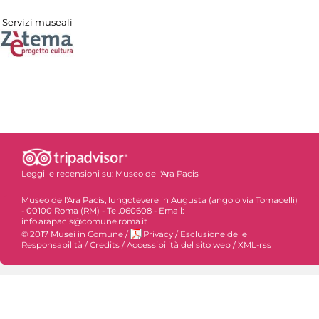
Servizi museali
Leggi le recensioni su:
Museo dell'Ara Pacis
Museo dell'Ara Pacis, lungotevere in Augusta (angolo via Tomacelli)
- 00100 Roma (RM) - Tel.060608 - Email:
info.arapacis@comune.roma.it
© 2017 Musei in Comune
/
Privacy
/
Esclusione delle
Responsabilità
/
Credits
/
Accessibilità del sito web
/
XML-rss