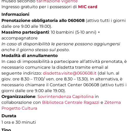
museo secondo
tariffazione vigente
Ingresso gratuito per i possessori di
MIC card
Informazioni
Prenotazione obbligatoria allo 060608
(attivo tutti i giorni
dalle ore 9.00 alle 19.00).
Massimo partecipanti
: 10 bambini (5-10 anni) +
accompagnatore
In caso di disponibilità le persone possono aggiungersi
anche il giorno stesso sul posto
.
Modalità di annullamento
In caso di impossibilità a partecipare all’attività prenotata, è
necessario comunicare la disdetta tramite email al
seguente indirizzo:
disdetta.visite@060608.it
(dal lun. al
giov. ore 8.30 – 17.00/ ven. ore 8.30 – 13.30). In alternativa, è
necessario chiamare il Contact Center 060608 (attivo tutti i
giorni dalle ore 9.00 alle 19.00).
Organizzazione
:
Sovrintendenza Capitolina
in
collaborazione con
Biblioteca Centrale Ragazzi
e
Zètema
Progetto Cultura
Durata
1 ora e 30 minuti
Tipo