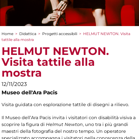
Home
>
Didattica
>
Progetti accessibili
>
HELMUT NEWTON. Visita
Tu sei qui
tattile alla mostra
HELMUT NEWTON.
Visita tattile alla
mostra
12/11/2023
Museo dell'Ara Pacis
Visita guidata con esplorazione tattile di disegni a rilievo.
Il Museo dell’Ara Pacis invita i visitatori con disabilità visiva a
scoprire la figura di
Helmut Newton
, uno tra i più grandi
maestri della fotografia del nostro tempo. Un operatore
specializzato accompagna i visitatori nella conoscenza della