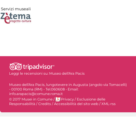
Servizi museali
Leggi le recensioni su:
Museo dell'Ara Pacis
Museo dell'Ara Pacis, lungotevere in Augusta (angolo via Tomacelli)
- 00100 Roma (RM) - Tel.060608 - Email:
info.arapacis@comune.roma.it
© 2017 Musei in Comune
/
Privacy
/
Esclusione delle
Responsabilità
/
Credits
/
Accessibilità del sito web
/
XML-rss