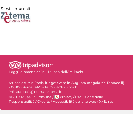
Servizi museali
Leggi le recensioni su:
Museo dell'Ara Pacis
Museo dell'Ara Pacis, lungotevere in Augusta (angolo via Tomacelli)
- 00100 Roma (RM) - Tel.060608 - Email:
info.arapacis@comune.roma.it
© 2017 Musei in Comune
/
Privacy
/
Esclusione delle
Responsabilità
/
Credits
/
Accessibilità del sito web
/
XML-rss