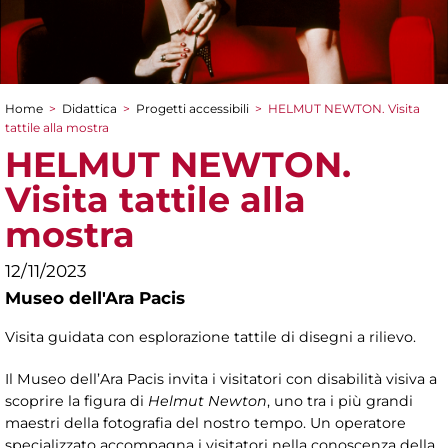
Home
>
Didattica
>
Progetti accessibili
>
HELMUT NEWTON. Visita
Tu sei qui
tattile alla mostra
HELMUT NEWTON.
Visita tattile alla
mostra
12/11/2023
Museo dell'Ara Pacis
Visita guidata con esplorazione tattile di disegni a rilievo.
Il Museo dell’Ara Pacis invita i visitatori con disabilità visiva a
scoprire la figura di
Helmut Newton
, uno tra i più grandi
maestri della fotografia del nostro tempo. Un operatore
specializzato accompagna i visitatori nella conoscenza della