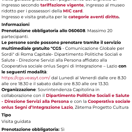
ingresso secondo
tariffazione vigente
, ingresso al museo
ridotto per i possessori della
MIC card
.
Ingresso e visita gratuita per le
categorie aventi diritto
.
Informazioni
Prenotazione obbligatoria allo 060608
. Massimo 20
partecipanti.
Le persone sorde possono prenotare tramite il servizio
multimediale gratuito "CGS
- Comunicazione Globale per
Sordi" di Roma Capitale- Dipartimento Politiche Sociali e
Salute - Direzione Servizi alla Persona affidato alla
Cooperativa sociale onlus Segni di Integrazione – Lazio
con
le seguenti modalità
:
https://cgs.veasyt.com/
dal Lunedì al Venerdì dalle ore 8.30
alle ore 18.30 e il sabato dalle ore 8.30 alle ore 13.30.
Organizzazione
: Sovrintendenza Capitolina in
collaborazione con il
Dipartimento Politiche Sociali e Salute
- Direzione Servizi alla Persona
e con la
Cooperativa sociale
onlus Segni d’Integrazione Lazio
,
Zètema Progetto Cultura
Tipo
Visita guidata
Prenotazione obbligatoria:
Sì