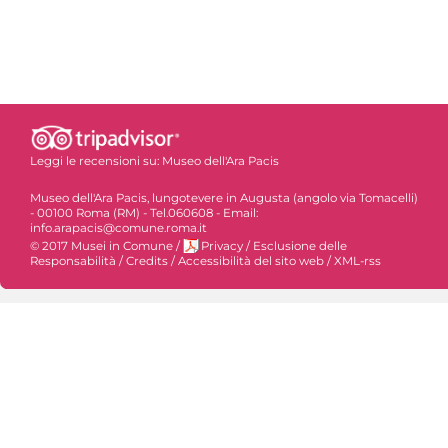
Leggi le recensioni su:
Museo dell'Ara Pacis
Museo dell'Ara Pacis, lungotevere in Augusta (angolo via Tomacelli)
- 00100 Roma (RM) - Tel.060608 - Email:
info.arapacis@comune.roma.it
© 2017 Musei in Comune
/
Privacy
/
Esclusione delle
Responsabilità
/
Credits
/
Accessibilità del sito web
/
XML-rss