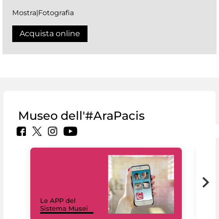
Mostra|Fotografia
Acquista online
Museo dell'#AraPacis
Il 
Le APP del
Mus
Sistema Musei
net