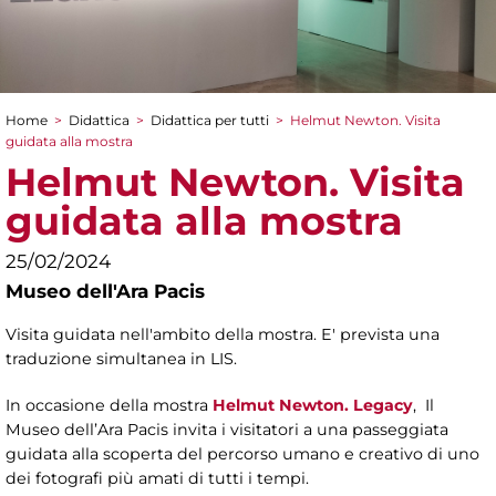
Home
>
Didattica
>
Didattica per tutti
>
Helmut Newton. Visita
Tu sei qui
guidata alla mostra
Helmut Newton. Visita
guidata alla mostra
25/02/2024
Museo dell'Ara Pacis
Visita guidata nell'ambito della mostra. E' prevista una
traduzione simultanea in LIS.
In occasione della mostra
Helmut Newton. Legacy
, Il
Museo dell’Ara Pacis invita i visitatori a una passeggiata
guidata alla scoperta del percorso umano e creativo di uno
dei fotografi più amati di tutti i tempi.