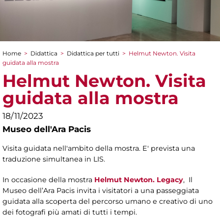
Home
>
Didattica
>
Didattica per tutti
>
Helmut Newton. Visita
Tu sei qui
guidata alla mostra
Helmut Newton. Visita
guidata alla mostra
18/11/2023
Museo dell'Ara Pacis
Visita guidata nell'ambito della mostra. E' prevista una
traduzione simultanea in LIS.
In occasione della mostra
Helmut Newton. Legacy
, Il
Museo dell’Ara Pacis invita i visitatori a una passeggiata
guidata alla scoperta del percorso umano e creativo di uno
dei fotografi più amati di tutti i tempi.