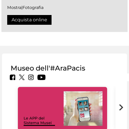
Mostra|Fotografia
Acquista online
Museo dell'#AraPacis
Il 
Le APP del
Mus
Sistema Musei
net