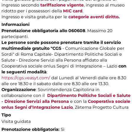
ingresso secondo
tariffazione vigente
, ingresso al museo
ridotto per i possessori della
MIC card
.
Ingresso e visita gratuita per le
categorie aventi diritto
.
Informazioni
Prenotazione obbligatoria allo 060608
. Massimo 20
partecipanti.
Le persone sorde possono prenotare tramite il servizio
multimediale gratuito "CGS
- Comunicazione Globale per
Sordi" di Roma Capitale- Dipartimento Politiche Sociali e
Salute - Direzione Servizi alla Persona
affidato alla
Cooperativa sociale onlus Segni di Integrazione – Lazio
con
le seguenti modalità
:
https://cgs.veasyt.com/
dal Lunedì al Venerdì dalle ore 8.30
alle ore 18.30 e il sabato dalle ore 8.30 alle ore 13.30.
Organizzazione
: Sovrintendenza Capitolina in
collaborazione con il
Dipartimento Politiche Sociali e Salute
- Direzione Servizi alla Persona
e con la
Cooperativa sociale
onlus Segni d’Integrazione Lazio
,
Zètema Progetto Cultura
Tipo
Visita guidata
Prenotazione obbligatoria:
Sì