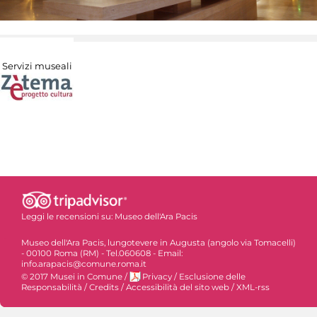
Servizi museali
Leggi le recensioni su:
Museo dell'Ara Pacis
Museo dell'Ara Pacis, lungotevere in Augusta (angolo via Tomacelli)
- 00100 Roma (RM) - Tel.060608 - Email:
info.arapacis@comune.roma.it
© 2017 Musei in Comune
/
Privacy
/
Esclusione delle
Responsabilità
/
Credits
/
Accessibilità del sito web
/
XML-rss