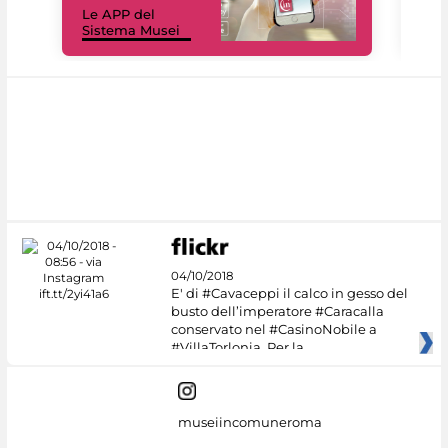
Le APP del
Mus
Sistema Musei
net
04/10/2018
E' di #Cavaceppi il calco in gesso del
busto dell’imperatore #Caracalla
conservato nel #CasinoNobile a
#VillaTorlonia. Per la
museiincomuneroma