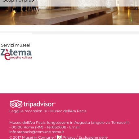
Servizi museali
Leggi le recensioni su:
Museo dell'Ara Pacis
Museo dell'Ara Pacis, lungotevere in Augusta (angolo via Tomacelli)
- 00100 Roma (RM) - Tel.060608 - Email:
info.arapacis@comune.roma.it
© 2017 Musei in Comune
/
Privacy
/
Esclusione delle