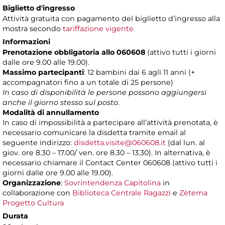
Biglietto d'ingresso
Attività gratuita con pagamento del biglietto d’ingresso alla
mostra secondo
tariffazione vigente
Informazioni
Prenotazione obbligatoria allo 060608
(attivo tutti i giorni
dalle ore 9.00 alle 19.00).
Massimo partecipanti
: 12 bambini dai 6 agli 11 anni (+
accompagnatori fino a un totale di 25 persone)
In caso di disponibilità le persone possono aggiungersi
anche il giorno stesso sul posto
.
Modalità di annullamento
In caso di impossibilità a partecipare all’attività prenotata, è
necessario comunicare la disdetta tramite email al
seguente indirizzo:
disdetta.visite@060608.it
(dal lun. al
giov. ore 8.30 – 17.00/ ven. ore 8.30 – 13.30). In alternativa, è
necessario chiamare il Contact Center 060608 (attivo tutti i
giorni dalle ore 9.00 alle 19.00).
Organizzazione
:
Sovrintendenza Capitolina
in
collaborazione con
Biblioteca Centrale Ragazzi
e
Zètema
Progetto Cultura
Durata