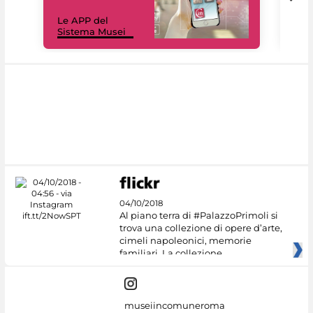
Il 
Le APP del
Mus
Sistema Musei
net
04/10/2018
Al piano terra di #PalazzoPrimoli si
trova una collezione di opere d’arte,
cimeli napoleonici, memorie
familiari. La collezione
museiincomuneroma