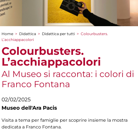
Home
>
Didattica
>
Didattica per tutti
>
Colourbusters.
Tu sei qui
L’acchiappacolori
Colourbusters.
L’acchiappacolori
Al Museo si racconta: i colori di
Franco Fontana
02/02/2025
Museo dell'Ara Pacis
Visita a tema per famiglie per scoprire insieme la mostra
dedicata a Franco Fontana.