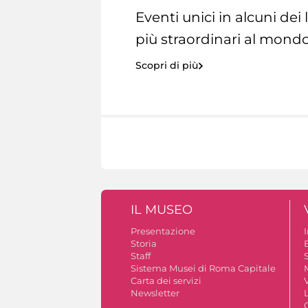
Eventi unici in alcuni dei
più straordinari al mondo
Scopri di più
IL MUSEO
Presentazione
Storia
Staff
S
Sistema Musei di Roma Capitale
Carta dei servizi
V
Newsletter