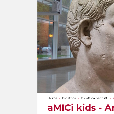
Home
>
Didattica
>
Didattica per tutti
>
Tu sei qui
aMICi kids - A