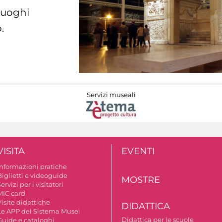
 luoghi
.
Servizi museali
VISITA
EVENTI
Informazioni pratiche
Biglietti e videoguide
MOSTRE
ervizi per i visitatori
MIC card
isite didattiche
DIDATTICA
Le APP del Sistema Musei
Didattica per le scuole
Guide e cataloghi