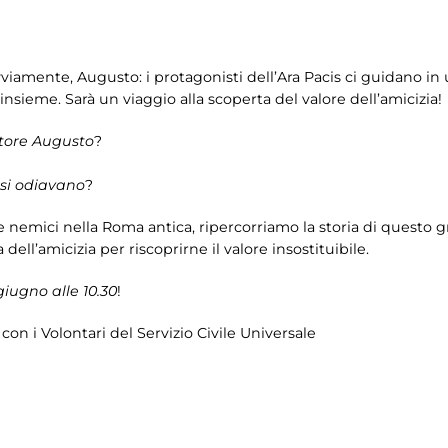
amente, Augusto: i protagonisti dell’Ara Pacis ci guidano in u
 insieme. Sarà un viaggio alla scoperta del valore dell’amicizia!
atore Augusto
?
si odiavano
?
i e nemici nella Roma antica, ripercorriamo la storia di ques
ell’amicizia per riscoprirne il valore insostituibile.
iugno alle 10.30
!
on i Volontari del Servizio Civile Universale