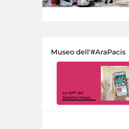
Museo dell'#AraPacis
Le APP del
Sistema Musei