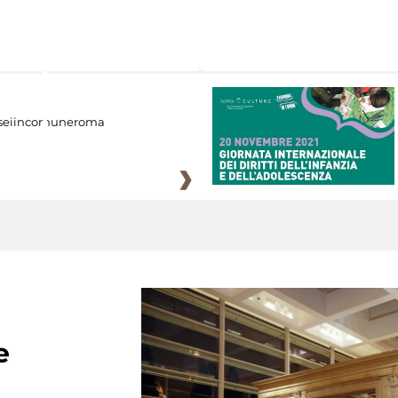
eiincomuneroma
e