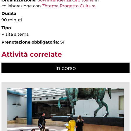
Organizzazione
:
Sovrintendenza Capitolina
in
collaborazione con
Zètema Progetto Cultura
Durata
90 minuti
Tipo
Visita a tema
Prenotazione obbligatoria:
Sì
Attività correlate
In corso
(scheda attiva)