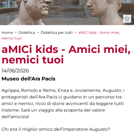
Home
>
Didattica
>
Didattica per tutti
>
aMICi kids - Amici miei,
Tu sei qui
nemici tuoi
aMICi kids - Amici miei,
nemici tuoi
14/06/2026
Museo dell'Ara Pacis
Agrippa, Romolo e Remo, Enea e, ovviamente, Augusto: i
protagonisti dell’Ara Pacis ci guidano in un percorso tra
amici e nemici, ricco di storie avvincenti da leggere tutti
insieme. Sarà un viaggio alla scoperta del valore
dell’amicizia!
Chi era il miglior amico dell’imperatore Augusto
?