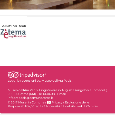
Servizi museali
Leggi le recensioni su:
Museo dell'Ara Pacis
Museo dell'Ara Pacis, lungotevere in Augusta (angolo via Tomacelli)
- 00100 Roma (RM) - Tel.060608 - Email:
info.arapacis@comune.roma.it
© 2017 Musei in Comune
/
Privacy
/
Esclusione delle
Responsabilità
/
Credits
/
Accessibilità del sito web
/
XML-rss