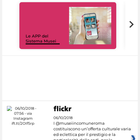
Il 
Le APP del
Mus
Sistema Musei
net
06/10/2018
I @museiincomuneroma
costituiscono un’offerta culturale varia
ed eclettica per il prestigio e la