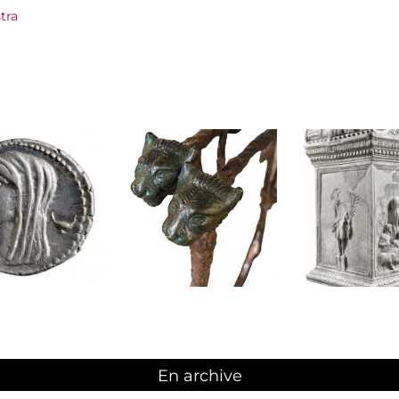
tra
En archive