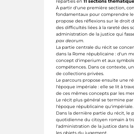
réparties en
11 sections thématiqu
À partir d'une première section, con
fondamentaux pour comprendre le con
propose des réflexions sur le droi
des difficultés liées à la rareté des so
administration de la justice qui fas
pax deorum
.
La partie centrale du récit se conce
dans la Rome républicaine : d'un mom
concept d'imperium et aux symboles
compétences. Dans ce contexte, une 
de collections privées.
Le parcours propose ensuite une réfl
l'époque impériale : elle se lit à tra
de ces mêmes concepts par les memb
Le récit plus général se termine par
l'époque républicaine qu'impériale.
Dans la dernière partie du récit, le 
quotidienne du citoyen romain à tra
l'administration de la justice dans 
les objets du jugement.