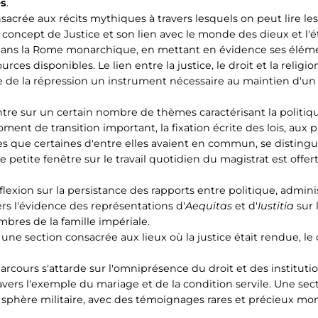
es
.
sacrée aux récits mythiques à travers lesquels on peut lire les
cept de Justice et son lien avec le monde des dieux et l'éth
t dans la Rome monarchique, en mettant en évidence ses éléme
urces disponibles. Le lien entre la justice, le droit et la religion é
se de la répression un instrument nécessaire au maintien d'un r
ntre sur un certain nombre de thèmes caractérisant la politique
ent de transition important, la fixation écrite des lois, aux p
 que certaines d'entre elles avaient en commun, se distingu
petite fenêtre sur le travail quotidien du magistrat est off
exion sur la persistance des rapports entre politique, administ
vers l'évidence des représentations d'
Aequitas
et d'
Iustitia
sur 
res de la famille impériale.
 une section consacrée aux lieux où la justice était rendue, le
parcours s'attarde sur l'omniprésence du droit et des institutio
vers l'exemple du mariage et de la condition servile. Une se
la sphère militaire, avec des témoignages rares et précieux m