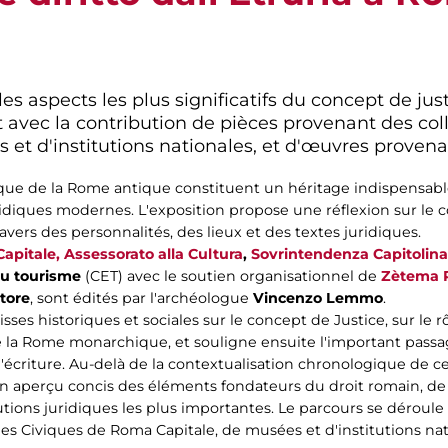
es aspects les plus significatifs du concept de jus
it avec la contribution de pièces provenant des co
et d'institutions nationales, et d'œuvres provenan
ique de la Rome antique constituent un héritage indispensable
diques modernes. L'exposition propose une réflexion sur le c
avers des personnalités, des lieux et des textes juridiques.
apitale, Assessorato alla Cultura
,
Sovrintendenza Capitolina 
u tourisme
(CET) avec le soutien organisationnel de
Zètema P
tore
, sont édités par l'archéologue
Vincenzo Lemmo
.
ses historiques et sociales sur le concept de Justice, sur le r
de la Rome monarchique, et souligne ensuite l'important passag
r l'écriture. Au-delà de la contextualisation chronologique de 
ur un aperçu concis des éléments fondateurs du droit romain, 
tutions juridiques les plus importantes. Le parcours se déroule
s Civiques de Roma Capitale, de musées et d'institutions nati