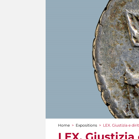
Home
>
Expositions
>
LEX. Giustizia e dir
You are here
LEX. Giustizia 