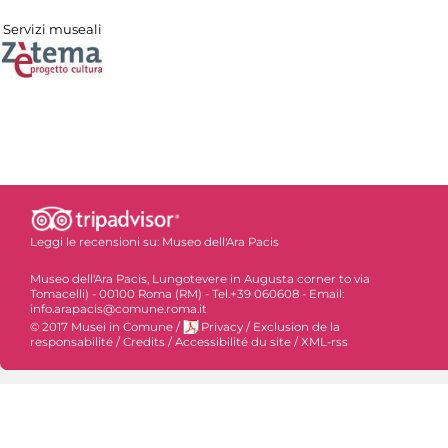
Servizi museali
Leggi le recensioni su:
Museo dell'Ara Pacis
Museo dell'Ara Pacis, Lungotevere in Augusta corner to via
Tomacelli) - 00100 Roma (RM) - Tel.+39 060608 - Email:
info.arapacis@comune.roma.it
© 2017 Musei in Comune
/
Privacy
/
Exclusion de la
responsabilité
/
Credits
/
Accessibilité du site
/
XML-rss