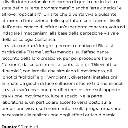
a livello internazionale nel campo di quella che in Italia è
stata definita “arte programmata” o anche “arte cinetica” e,
altrove, “optical art”. Un’arte che diventa viva e pulsante
attraverso l’interazione dello spettatore con i diversi livelli
dell’opera, capace di offrire un’esperienza concreta, volta ad
indagare i meccanismi alla base della percezione visiva e
della psicologia Gestaltica.
La visita condurrà lungo il percorso creativo di Biasi: si
partirà dalle “Trame”, soffermandosi sull’affascinante
racconto della loro creazione, per poi procedere tra le
“Torsioni”, dai colori intensi e contrastanti, i “Rilievi ottico
dinamici”, con lamelle che simulano il movimento, gli
ipnotici “Politipi” e gli “Ambienti”, divertenti installazioni
animate da giochi di luce e illusioni ottiche tridimensionali.
La visita sarà occasione per riflettere insieme sul rapporto
tra visione, movimento, luce e spazio. Nella parte
laboratoriale, un particolare accento verrà posto sulla
percezione visiva, sul movimento e sulla programmazione
necessaria alla realizzazione degli effetti ottico-dinamici.
Durata
: 90 minuti