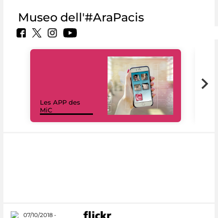
Museo dell'#AraPacis
Les APP des
Les
MiC
rés