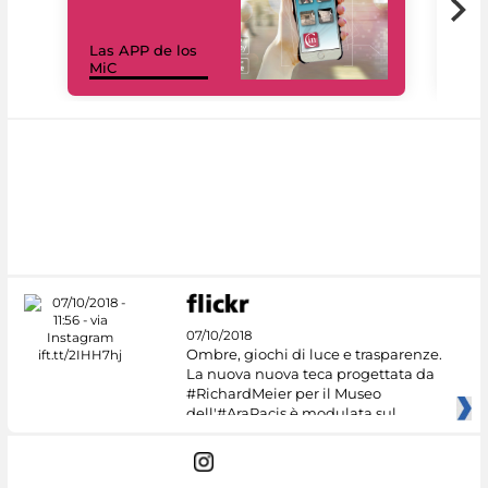
Las APP de los
I Mi
MiC
net
07/10/2018
Ombre, giochi di luce e trasparenze.
La nuova nuova teca progettata da
#RichardMeier per il Museo
dell'#AraPacis è modulata sul