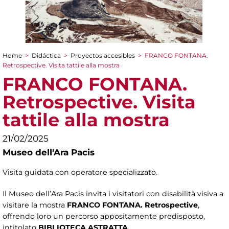
Home
>
Didáctica
>
Proyectos accesibles
>
FRANCO FONTANA.
You are here
Retrospective. Visita tattile alla mostra
FRANCO FONTANA.
Retrospective. Visita
tattile alla mostra
21/02/2025
Museo dell'Ara Pacis
Visita guidata con operatore specializzato.
Il Museo dell’Ara Pacis invita i visitatori con disabilità visiva a
visitare la mostra
FRANCO FONTANA. Retrospective
,
offrendo loro un percorso appositamente predisposto,
intitolato
BIBLIOTECA ASTRATTA
.