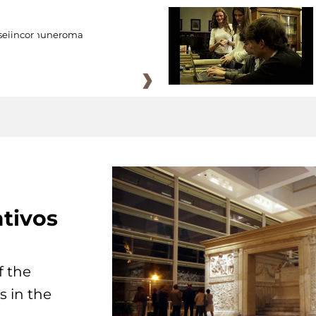
eiincomuneroma
tivos
f the
s in the