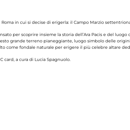
di Roma in cui si decise di erigerla: il Campo Marzio settentriona
sato per scoprire insieme la storia dell’Ara Pacis e del luogo di
esto grande terreno pianeggiante, luogo simbolo delle origin
lto come fondale naturale per erigere il più celebre altare ded
C card, a cura di
Lucia Spagnuolo.