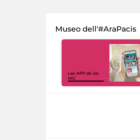
Museo dell'#AraPacis
Las APP de los
MiC