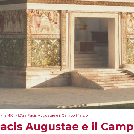
>
aMICi - L'Ara Pacis Augustae e il Campo Marzio
 Pacis Augustae e il Cam