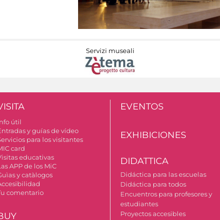
Servizi museali
VISITA
EVENTOS
nfo útil
Entradas y guías de vídeo
EXHIBICIONES
ervicios para los visitantes
MIC card
Visitas educativas
DIDATTICA
Las APP de los MiC
Didáctica para las escuelas
Guìas y catàlogos
Accesibilidad
Didáctica para todos
Tu comentario
Encuentros para profesores y
estudiantes
Proyectos accesibles
BUY