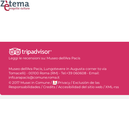
Leggi le recensioni su:
Museo dell'Ara Pacis
Museo dell'Ara Pacis, Lungotevere in Augusta corner to via
Tomacelli) - 00100 Roma (RM) - Tel.+39 060608 - Email:
info.arapacis@comune.roma.it
© 2017 Musei in Comune
/
Privacy
/
Exclusiòn de las
Responsabilidades
/
Credits
/
Accesibilidad del sitio web
/
XML-rss