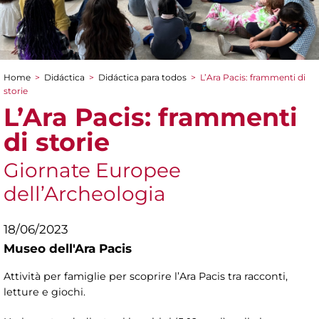
Home
>
Didáctica
>
Didáctica para todos
>
L’Ara Pacis: frammenti di
You are here
storie
L’Ara Pacis: frammenti
di storie
Giornate Europee
dell’Archeologia
18/06/2023
Museo dell'Ara Pacis
Attività per famiglie per scoprire l’Ara Pacis tra racconti,
letture e giochi.