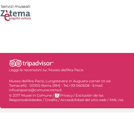
Servizi museali
Leggi le recensioni su:
Museo dell'Ara Pacis
Museo dell'Ara Pacis, Lungotevere in Augusta corner to via
Tomacelli) - 00100 Roma (RM) - Tel.+39 060608 - Email:
info.arapacis@comune.roma.it
© 2017 Musei in Comune
/
Privacy
/
Exclusiòn de las
Responsabilidades
/
Credits
/
Accesibilidad del sitio web
/
XML-rss