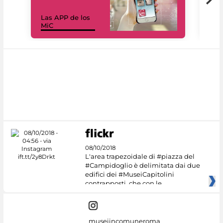
Las APP de los
I Mi
MiC
net
08/10/2018
L'area trapezoidale di #piazza del
#Campidoglio è delimitata dai due
edifici dei #MuseiCapitolini
contrapposti, che con le
museiincomuneroma