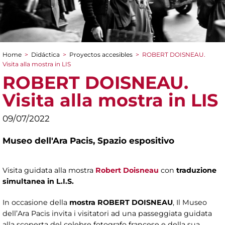
Home
>
Didáctica
>
Proyectos accesibles
>
ROBERT DOISNEAU.
You are here
Visita alla mostra in LIS
ROBERT DOISNEAU.
Visita alla mostra in LIS
09/07/2022
Museo dell'Ara Pacis,
Spazio espositivo
Visita guidata alla mostra
Robert Doisneau
con
traduzione
simultanea in L.I.S.
In occasione della
mostra ROBERT DOISNEAU
, Il Museo
dell’Ara Pacis invita i visitatori ad una passeggiata guidata
alla scoperta del celebre fotografo francese e della sua