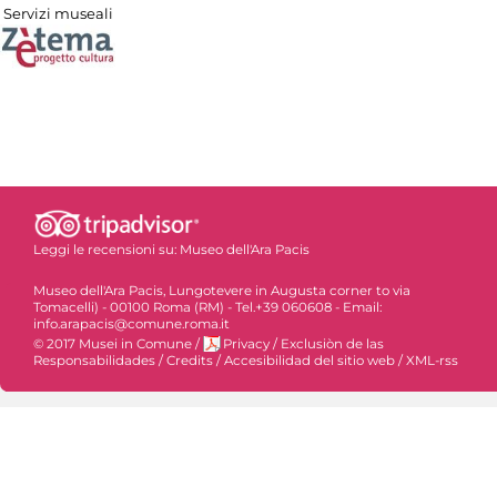
Servizi museali
Leggi le recensioni su:
Museo dell'Ara Pacis
Museo dell'Ara Pacis, Lungotevere in Augusta corner to via
Tomacelli) - 00100 Roma (RM) - Tel.+39 060608 - Email:
info.arapacis@comune.roma.it
© 2017 Musei in Comune
/
Privacy
/
Exclusiòn de las
Responsabilidades
/
Credits
/
Accesibilidad del sitio web
/
XML-rss