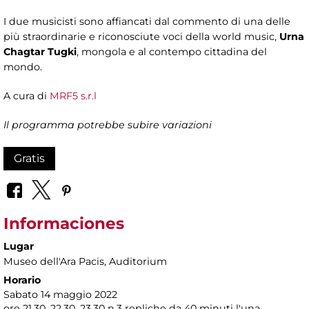
I due musicisti sono affiancati dal commento di una delle
più straordinarie e riconosciute voci della world music,
Urna
Chagtar Tugki
, mongola e al contempo cittadina del
mondo.
A cura di
MRF5 s.r.l
Il programma potrebbe subire variazioni
Gratis
Informaciones
Lugar
Museo dell'Ara Pacis
, Auditorium
Horario
Sabato 14 maggio 2022
ore 21.30, 22.30, 23.30 n.3 repliche da 40 minuti l'una