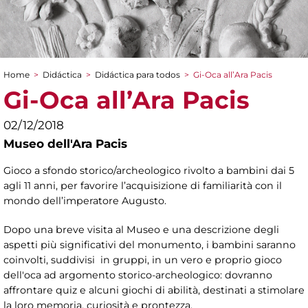
Home
>
Didáctica
>
Didáctica para todos
>
Gi-Oca all’Ara Pacis
You are here
Gi-Oca all’Ara Pacis
02/12/2018
Museo dell'Ara Pacis
Gioco a sfondo storico/archeologico rivolto a bambini dai 5
agli 11 anni, per favorire l’acquisizione di familiarità con il
mondo dell’imperatore Augusto.
Dopo una breve visita al Museo e una descrizione degli
aspetti più significativi del monumento, i bambini saranno
coinvolti, suddivisi in gruppi, in un vero e proprio gioco
dell'oca ad argomento storico-archeologico: dovranno
affrontare quiz e alcuni giochi di abilità, destinati a stimolare
la loro memoria, curiosità e prontezza.