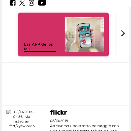
Las APP de los
I Mi
MiC
net
05/10/2018
Attraverso uno stretto passaggio con