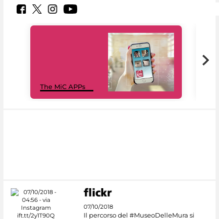
MiC
The MiC APPs
net
07/10/2018
Il percorso del #MuseoDelleMura si