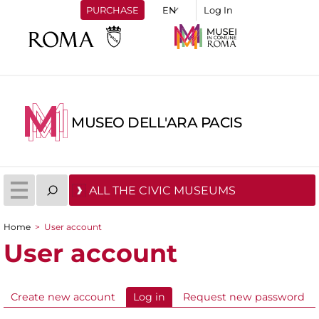
PURCHASE
Log In
MUSEO DELL'ARA PACIS
ALL THE CIVIC MUSEUMS
Home
>
User account
You are here
User account
Create new account
Log in
(active tab)
Request new password
Primary tabs