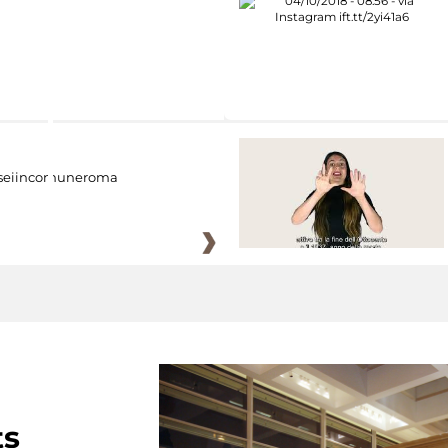
eiincomuneroma
ts