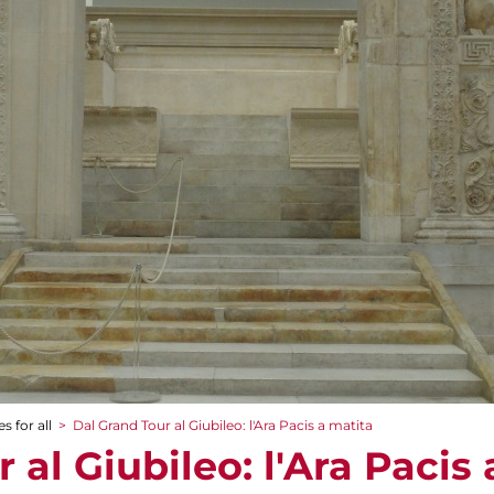
s for all
>
Dal Grand Tour al Giubileo: l'Ara Pacis a matita
 al Giubileo: l'Ara Pacis