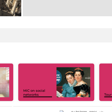
MiC on social
networks
Tour