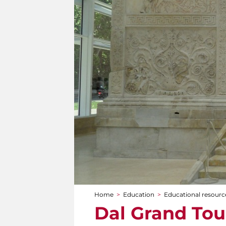
Home
>
Education
>
Educational resource
You are here
Dal Grand Tour