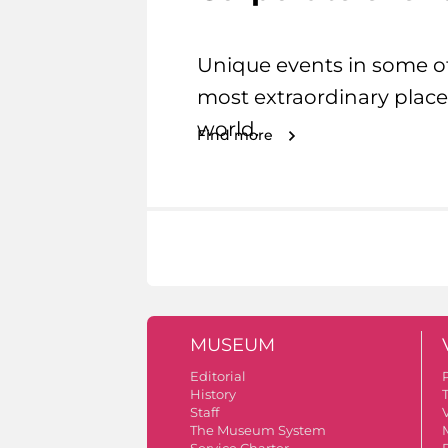
Unique events in some o
most extraordinary place
world.
Find more
MUSEUM
Editorial
History
Staff
V
The Museum System
Service Charter