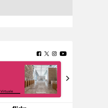
Google Arts &
 Virtuale
Culture