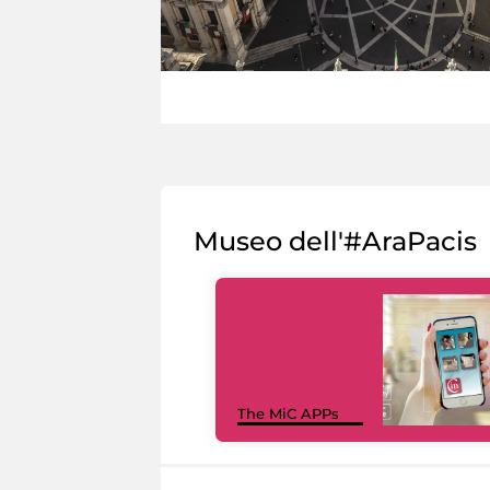
Museo dell'#AraPacis
The MiC APPs