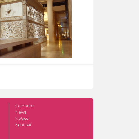
Calendar
News
Notice
Sponsor