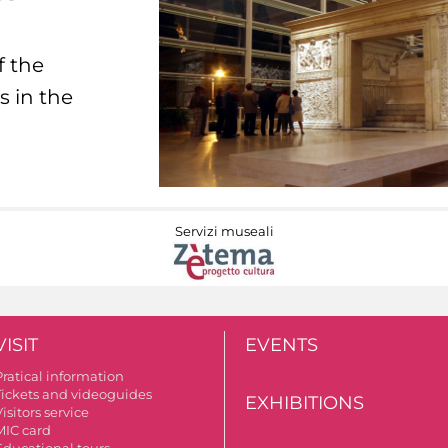
f the
s in the
Servizi museali
VISIT
EVENTS
Pratical information
Tickets and videoguides
EXHIBITIONS
isitors service
MIC card
Educational tours