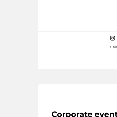
mus
Corporate even