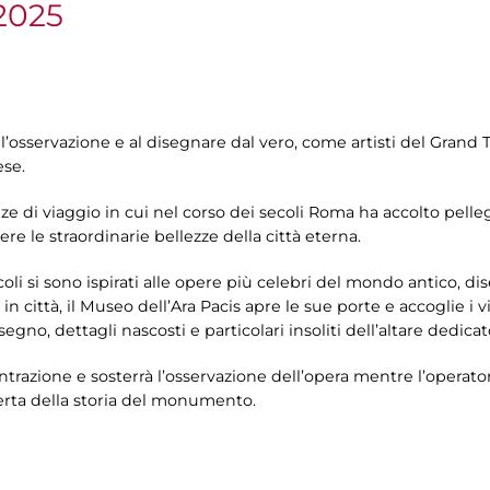
2025
ll’osservazione e al disegnare dal vero, come artisti del Gran
ese.
e di viaggio in cui nel corso dei secoli Roma ha accolto pelleg
re le straordinarie bellezze della città eterna.
ecoli si sono ispirati alle opere più celebri del mondo antico, 
città, il Museo dell’Ara Pacis apre le sue porte e accoglie i vi
segno, dettagli nascosti e particolari insoliti dell’altare dedic
centrazione e sosterrà l’osservazione dell’opera mentre l’opera
erta della storia del monumento.