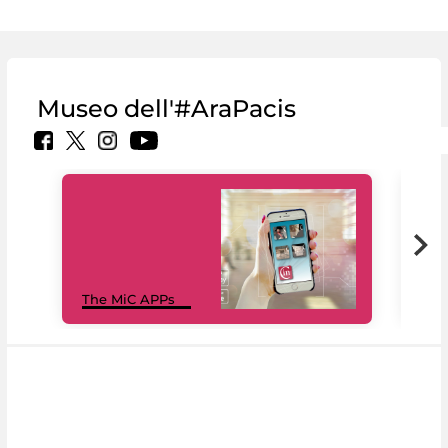
Museo dell'#AraPacis
MiC
The MiC APPs
net