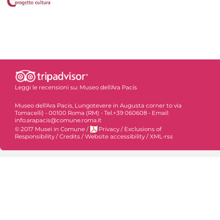
Leggi le recensioni su:
Museo dell'Ara Pacis
Museo dell'Ara Pacis, Lungotevere in Augusta corner to via
Tomacelli) - 00100 Roma (RM) - Tel.+39 060608 - Email:
info.arapacis@comune.roma.it
© 2017 Musei in Comune
/
Privacy
/
Exclusions of
Responsibility
/
Credits
/
Website accessibility
/
XML-rss