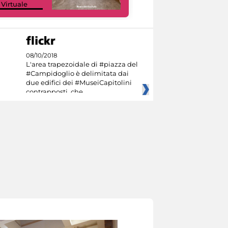
 Virtuale
Culture
08/10/2018
L'area trapezoidale di #piazza del
#Campidoglio è delimitata dai
due edifici dei #MuseiCapitolini
contrapposti, che