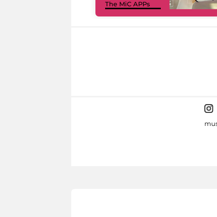
The MiC APPs
mus