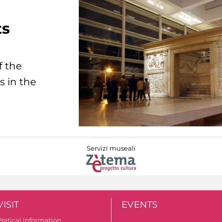
ts
f the
s in the
Servizi museali
VISIT
EVENTS
Pratical information