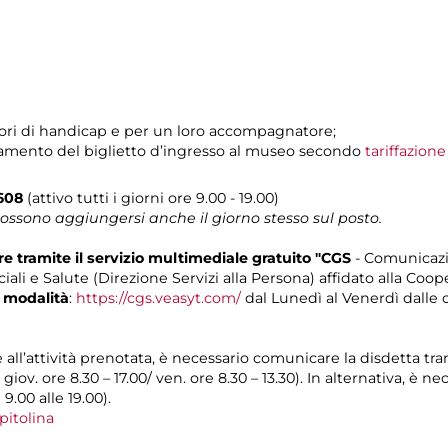
tatori di handicap e per un loro accompagnatore;
pagamento del biglietto d’ingresso al museo secondo
tariffazion
0608
(attivo tutti i giorni ore 9.00 - 19.00)
possono aggiungersi anche il giorno stesso sul posto.
 tramite il servizio multimediale gratuito "CGS
- Comunicazi
iali e Salute (Direzione Servizi alla Persona) affidato alla Coop
 modalità
:
https://cgs.veasyt.com/
dal Lunedì al Venerdì dalle or
e all’attività prenotata, è necessario comunicare la disdetta tr
l giov. ore 8.30 – 17.00/ ven. ore 8.30 – 13.30). In alternativa, è
 9.00 alle 19.00).
pitolina