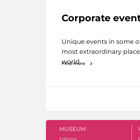
Corporate even
Unique events in some o
most extraordinary place
world.
Find more
MUSEUM
Editorial