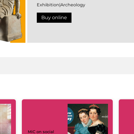
Exhibition|Archeology
Buy online
MiC on social