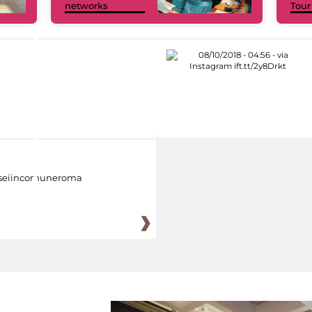
networks
Tour
eiincomuneroma