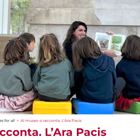
s for all
>
Al museo si racconta. L’Ara Pacis
cconta. L’Ara Pacis