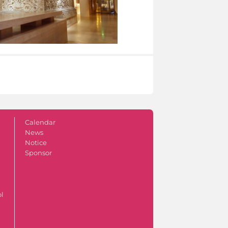
Calendar
News
Notice
Sponsor
ol