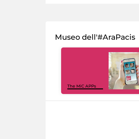
Museo dell'#AraPacis
The MiC APPs