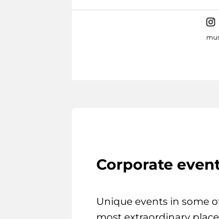
mus
Corporate even
Unique events in some o
most extraordinary place