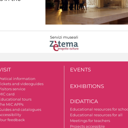
Servizi museali
VISIT
EVENTS
Pratical information
Tickets and videoguides
EXHIBITIONS
isitors service
MIC card
Educational tours
DIDATTICA
The MiC APPs
Educational resources for scho
Guides and catalogues
ccessibility
Educational resources for all
Your feedback
Meetings for teachers
Projects accessible