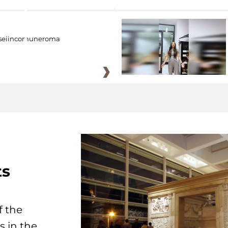
eiincomuneroma
ts
f the
s in the