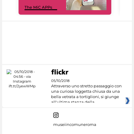
MiC
The MiC APPs
net
05/10/2018
Attraverso uno stretto passaggio con
una curiosa loggetta chiusa da una
bella vetrata a tortiglioni, si giunge
all'ultima stanza della
museiincomuneroma