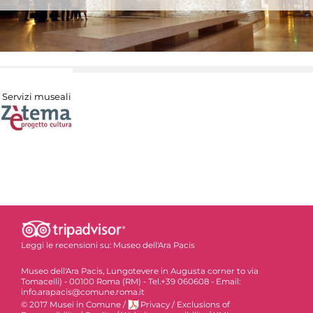
Servizi museali
Leggi le recensioni su:
Museo dell'Ara Pacis
Museo dell'Ara Pacis, Lungotevere in Augusta corner to via
Tomacelli) - 00100 Roma (RM) - Tel.+39 060608 - Email:
info.arapacis@comune.roma.it
© 2017 Musei in Comune
/
Privacy
/
Exclusions of